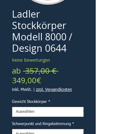
Ladler
Stockkörper
Modell 8000 /
Design 0644
Keine Bewertungen
Standardpreis
ab
 357,00 € 
Sale-
349,00€
Preis
inkl. MwSt.
|
zzgl. Versandkosten
Gewicht Stockkörper
*
Schwerpunkt und Ringabstimmung
*