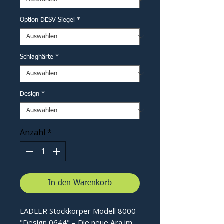
Option DESV Siegel
*
Schlaghärte
*
Design
*
Anzahl
*
In den Warenkorb
LADLER Stockkörper Modell 8000
"Design 0644" – Die neue Ära im