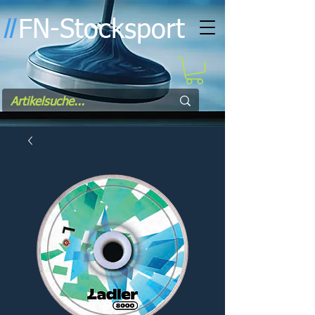
FN-Stocksport
l
l