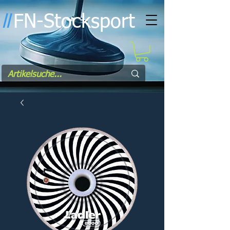
FN-Stocksport
l
l