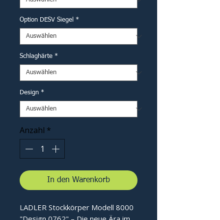
Option DESV Siegel
*
Schlaghärte
*
Design
*
Anzahl
*
In den Warenkorb
LADLER Stockkörper Modell 8000
"Design 0762" – Die neue Ära im