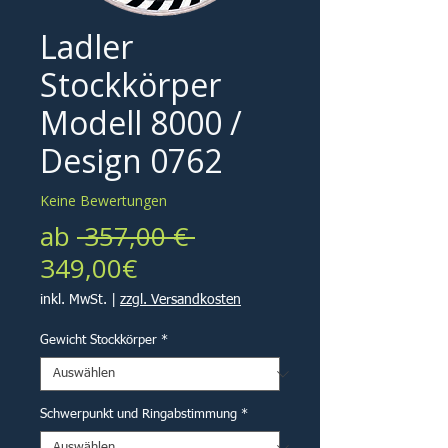
Ladler
Stockkörper
Modell 8000 /
Design 0762
Keine Bewertungen
Standardpreis
ab
 357,00 € 
Sale-
349,00€
Preis
inkl. MwSt.
|
zzgl. Versandkosten
Gewicht Stockkörper
*
Schwerpunkt und Ringabstimmung
*