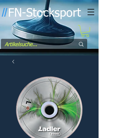
FN-Stocksport
l
l