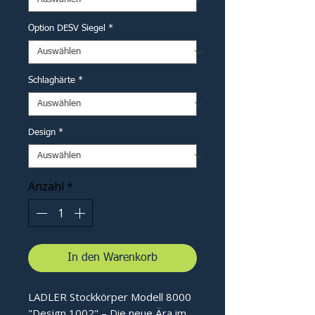
Option DESV Siegel
*
Schlaghärte
*
Design
*
Anzahl
*
In den Warenkorb
LADLER Stockkörper Modell 8000
"Design 1002" – Die neue Ära im