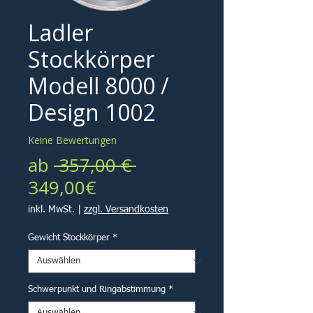
Ladler
Stockkörper
Modell 8000 /
Design 1002
Keine Bewertungen
Standardpreis
ab
 357,00 € 
Sale-
349,00€
Preis
inkl. MwSt.
|
zzgl. Versandkosten
Gewicht Stockkörper
*
Schwerpunkt und Ringabstimmung
*