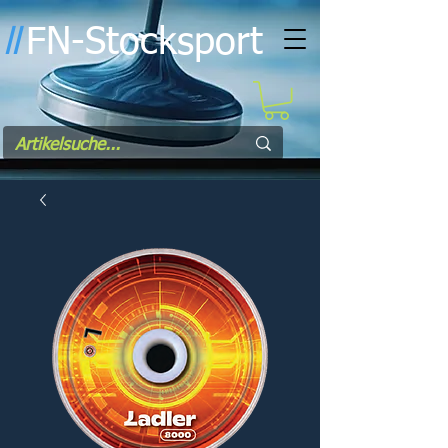
FN-Stocksport
l
l