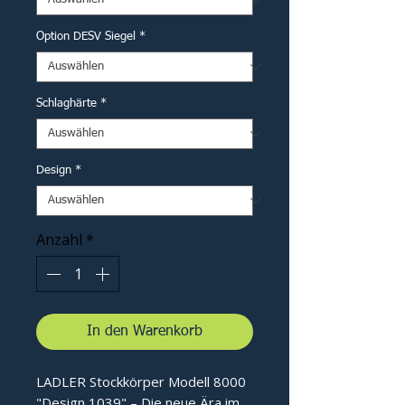
Option DESV Siegel
*
Schlaghärte
*
Design
*
Anzahl
*
In den Warenkorb
LADLER Stockkörper Modell 8000
"Design 1039" – Die neue Ära im