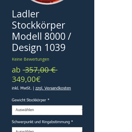
Ladler
Stockkörper
Modell 8000 /
Design 1039
Keine Bewertungen
Standardpreis
ab
 357,00 € 
Sale-
349,00€
Preis
inkl. MwSt.
|
zzgl. Versandkosten
Gewicht Stockkörper
*
Schwerpunkt und Ringabstimmung
*