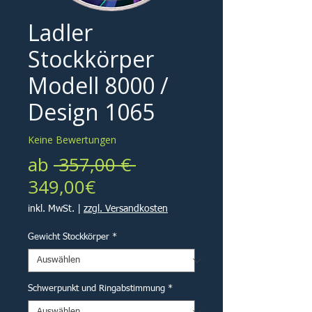
Ladler
Stockkörper
Modell 8000 /
Design 1065
Keine Bewertungen
Standardpreis
ab
 357,00 € 
Sale-
349,00€
Preis
inkl. MwSt.
|
zzgl. Versandkosten
Gewicht Stockkörper
*
Schwerpunkt und Ringabstimmung
*