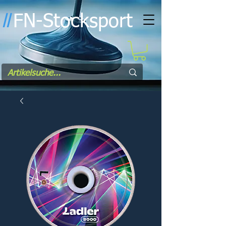
FN-Stocksport
l
l