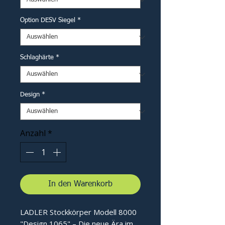
Option DESV Siegel
*
Schlaghärte
*
Design
*
Anzahl
*
In den Warenkorb
LADLER Stockkörper Modell 8000
"Design 1065" – Die neue Ära im