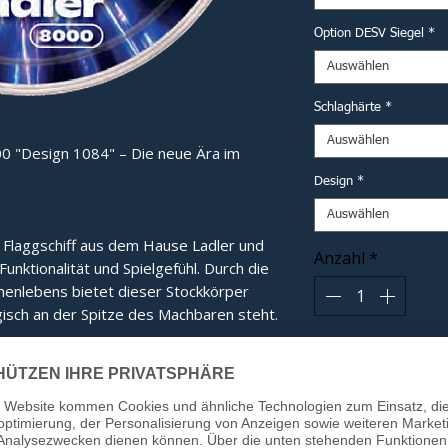
Option DESV Siegel
*
Auswählen
Schlaghärte
*
Auswählen
0 "Design 1084" – Die neue Ära im
Design
*
Auswählen
e Flaggschiff aus dem Hause Ladler und 
Anzahl
*
nktionalität und Spielgefühl. Durch die 
nlebens bietet dieser Stockkörper 
isch an der Spitze des Machbaren steht.
In
e:
Das eigens entwickelte Innenleben
tübertragung und ein gänzlich neues,