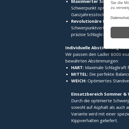
Maximierter Schwerpunkt
Schwerpunkt optimiert verla
Ganzjahresstock macht.
Revolutionäre Laufruhe:
Di
Schwerpunktverlagerung sorgt
präzise Schlagkraft.
Individuelle Abstimmung nac
Wir passen den Ladler 8000 exak
bewährten Abstimmungen:
HART:
Maximale Schlagkraft f
MITTEL:
Die perfekte Balance
WEICH:
Optimiertes Standverh
Einsatzbereich Sommer & 
Durch die optimierte Schwerp
sowohl auf Asphalt als auch a
Variante wird mit einer spez
Kippverhalten geliefert.