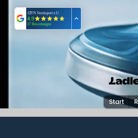
Start
R