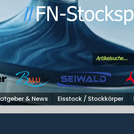
FN-Stocksp
l
l
atgeber & News
Eisstock / Stockkörper