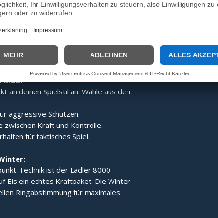
:
Dank des speziellen Aufbaus wird der
gert, was den Ladler 8000 zum idealen
e Technik der Gesamt-
 für ein stabiles Laufverhalten und
h Maß:
t an deinen Spielstil an. Wähle aus den
ür aggressive Schützen.
 zwischen Kraft und Kontrolle.
alten für taktisches Spiel.
Winter:
unkt-Technik ist der Ladler 8000
uf Eis ein echtes Kraftpaket. Die Winter-
iellen Ringabstimmung für maximales