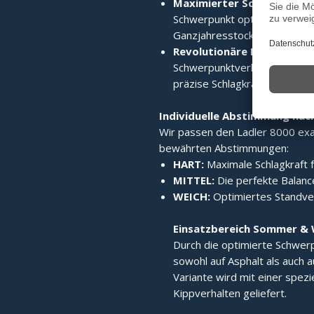
Maximierter Schwerpunkt
Schwerpunkt optimiert verla
Ganzjahresstock macht.
Revolutionäre Laufruhe:
Di
Schwerpunktverlagerung sorgt
präzise Schlagkraft.
Individuelle Abstimmung nac
Wir passen den Ladler 8000 exak
bewährten Abstimmungen:
HART:
Maximale Schlagkraft f
MITTEL:
Die perfekte Balance
WEICH:
Optimiertes Standverh
Einsatzbereich Sommer & 
Durch die optimierte Schwerp
sowohl auf Asphalt als auch a
Variante wird mit einer spez
Kippverhalten geliefert.