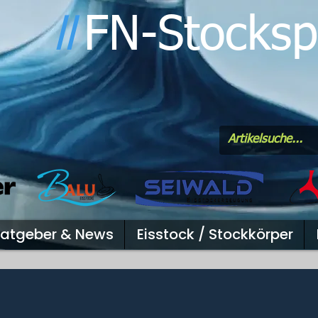
FN-Stocksp
l
l
atgeber & News
Eisstock / Stockkörper