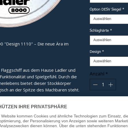
Option DESV Siegel
*
Auswählen
Schlaghärte
*
Auswählen
0 "Design 1110" – Die neue Ära im
Design
*
Auswählen
e Flaggschiff aus dem Hause Ladler und 
Anzahl
*
nktionalität und Spielgefühl. Durch die 
nlebens bietet dieser Stockkörper 
isch an der Spitze des Machbaren steht.
In
e:
Das eigens entwickelte Innenleben
tübertragung und ein gänzlich neues,