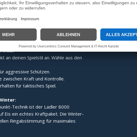
:
Dank des speziellen Aufbaus wird der
gert, was den Ladler 8000 zum idealen
e Technik der Gesamt-
 für ein stabiles Laufverhalten und
h Maß:
t an deinen Spielstil an. Wähle aus den
ür aggressive Schützen.
 zwischen Kraft und Kontrolle.
alten für taktisches Spiel.
Winter:
unkt-Technik ist der Ladler 8000
uf Eis ein echtes Kraftpaket. Die Winter-
iellen Ringabstimmung für maximales