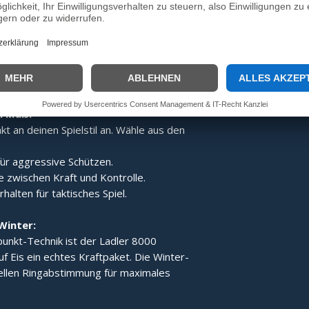
:
Dank des speziellen Aufbaus wird der
gert, was den Ladler 8000 zum idealen
e Technik der Gesamt-
 für ein stabiles Laufverhalten und
h Maß:
t an deinen Spielstil an. Wähle aus den
ür aggressive Schützen.
 zwischen Kraft und Kontrolle.
alten für taktisches Spiel.
Winter:
unkt-Technik ist der Ladler 8000
uf Eis ein echtes Kraftpaket. Die Winter-
iellen Ringabstimmung für maximales