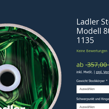
Ladler S
Modell 8
1135
Keine Bewertungen
ab
 357,00 
inkl. MwSt.
|
zzgl. Ve
Gewicht Stockkörper
*
Auswählen
Schwerpunkt und Ring
Auswählen