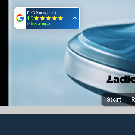
Start
R