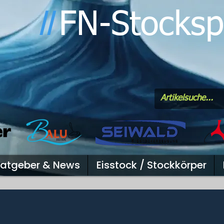
FN-Stocksp
l
l
atgeber & News
Eisstock / Stockkörper