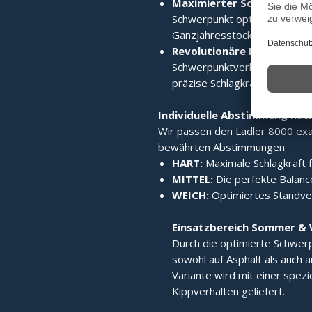
Maximierter Schwerpunkt
Schwerpunkt optimiert verla
Ganzjahresstock macht.
Revolutionäre Laufruhe:
Di
Schwerpunktverlagerung sorgt
präzise Schlagkraft.
Individuelle Abstimmung nac
Wir passen den Ladler 8000 exak
bewährten Abstimmungen:
HART:
Maximale Schlagkraft f
MITTEL:
Die perfekte Balance
WEICH:
Optimiertes Standverh
Einsatzbereich Sommer & 
Durch die optimierte Schwerp
sowohl auf Asphalt als auch a
Variante wird mit einer spez
Kippverhalten geliefert.