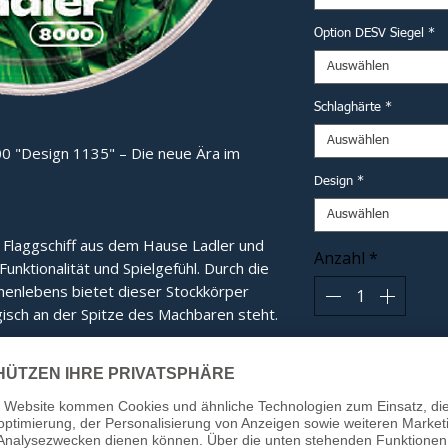
Option DESV Siegel
*
Auswählen
Schlaghärte
*
Auswählen
0 "Design 1135" – Die neue Ära im
Design
*
Auswählen
e Flaggschiff aus dem Hause Ladler und 
Anzahl
*
nktionalität und Spielgefühl. Durch die 
nlebens bietet dieser Stockkörper 
isch an der Spitze des Machbaren steht.
In
e:
Das eigens entwickelte Innenleben
tübertragung und ein gänzlich neues,