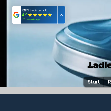
Start
R