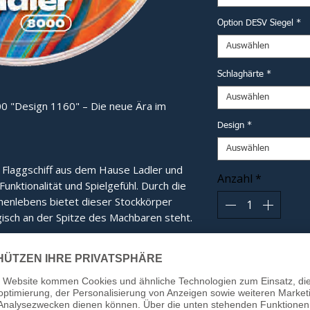
Option DESV Siegel
*
Auswählen
Schlaghärte
*
Auswählen
0 "Design 1160" – Die neue Ära im
Design
*
Auswählen
e Flaggschiff aus dem Hause Ladler und 
Anzahl
*
nktionalität und Spielgefühl. Durch die 
nlebens bietet dieser Stockkörper 
isch an der Spitze des Machbaren steht.
In
e:
Das eigens entwickelte Innenleben
tübertragung und ein gänzlich neues,