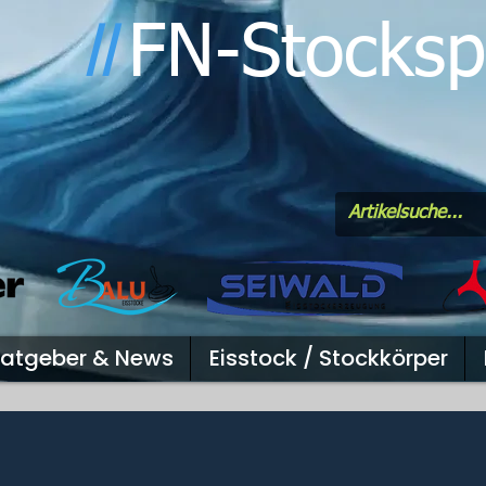
FN-Stocksp
l
l
atgeber & News
Eisstock / Stockkörper