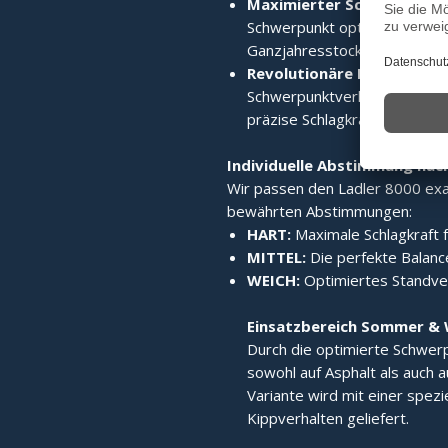
Maximierter Schwerpunkt
Schwerpunkt optimiert verla
Ganzjahresstock macht.
Revolutionäre Laufruhe:
Di
Schwerpunktverlagerung sorgt
präzise Schlagkraft.
Individuelle Abstimmung nac
Wir passen den Ladler 8000 exak
bewährten Abstimmungen:
HART:
Maximale Schlagkraft f
MITTEL:
Die perfekte Balance
WEICH:
Optimiertes Standverh
Einsatzbereich Sommer & 
Durch die optimierte Schwerp
sowohl auf Asphalt als auch a
Variante wird mit einer spez
Kippverhalten geliefert.