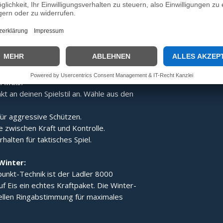
:
Dank des speziellen Aufbaus wird der
gert, was den Ladler 8000 zum idealen
e Technik der Gesamt-
 für ein stabiles Laufverhalten und
h Maß:
t an deinen Spielstil an. Wähle aus den
ür aggressive Schützen.
 zwischen Kraft und Kontrolle.
alten für taktisches Spiel.
Winter:
unkt-Technik ist der Ladler 8000
uf Eis ein echtes Kraftpaket. Die Winter-
iellen Ringabstimmung für maximales