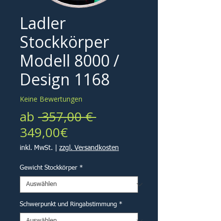
Ladler
Stockkörper
Modell 8000 /
Design 1168
Keine Bewertungen
Standardpreis
ab
 357,00 € 
Sale-
349,00€
Preis
inkl. MwSt.
|
zzgl. Versandkosten
Gewicht Stockkörper
*
Schwerpunkt und Ringabstimmung
*