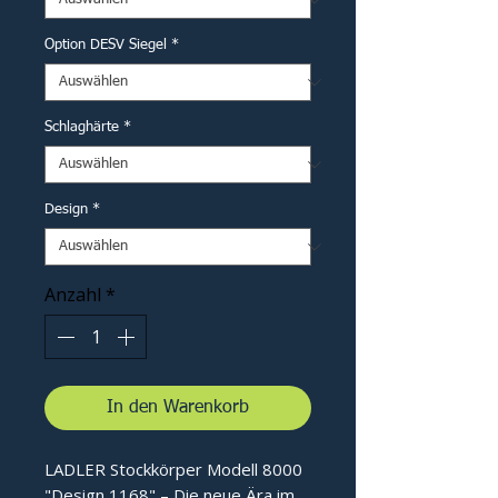
Option DESV Siegel
*
Schlaghärte
*
Design
*
Anzahl
*
In den Warenkorb
LADLER Stockkörper Modell 8000
"Design 1168" – Die neue Ära im