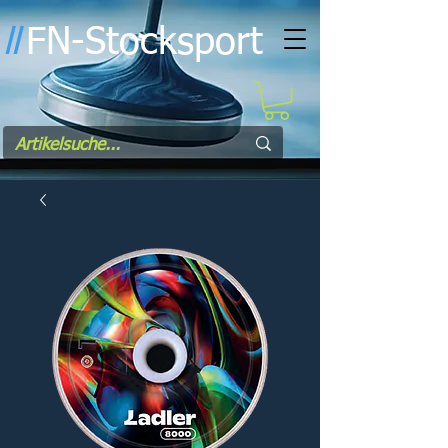
FN-Stocksport
l
l