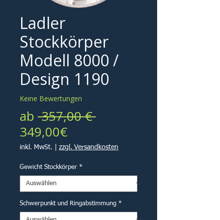
Ladler
Stockkörper
Modell 8000 /
Design 1190
Keine Bewertungen
Standardpreis
ab
 357,00 € 
Sale-
349,00€
Preis
inkl. MwSt.
|
zzgl. Versandkosten
Gewicht Stockkörper
*
Schwerpunkt und Ringabstimmung
*