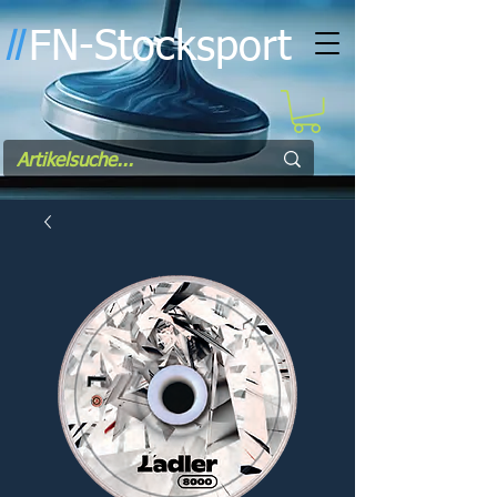
FN-Stocksport
l
l