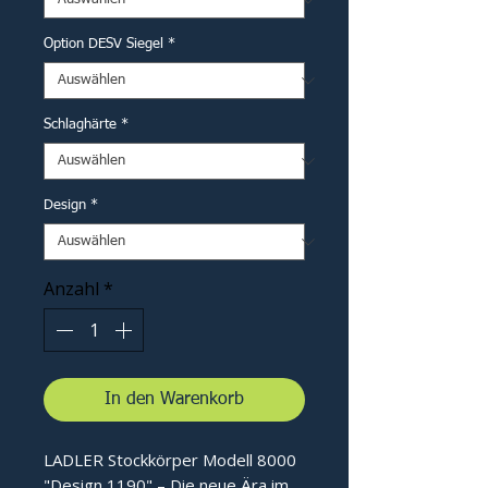
Option DESV Siegel
*
Schlaghärte
*
Design
*
Anzahl
*
In den Warenkorb
LADLER Stockkörper Modell 8000
"Design 1190" – Die neue Ära im