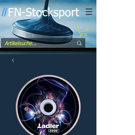
FN-Stocksport
l
l