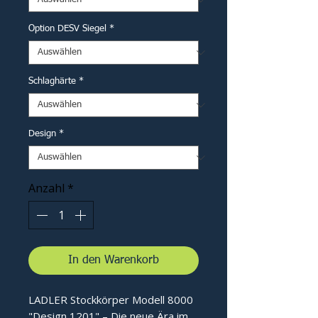
Option DESV Siegel
*
Schlaghärte
*
Design
*
Anzahl
*
In den Warenkorb
LADLER Stockkörper Modell 8000
"Design 1201" – Die neue Ära im