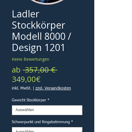
Ladler
Stockkörper
Modell 8000 /
Design 1201
Keine Bewertungen
Standardpreis
ab
 357,00 € 
Sale-
349,00€
Preis
inkl. MwSt.
|
zzgl. Versandkosten
Gewicht Stockkörper
*
Schwerpunkt und Ringabstimmung
*