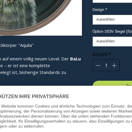
Design
*
Auswählen
Option DESV Siegel (fü
Auswählen
kkörper "Aquila"
Anzahl
*
n auf einem völlig neuen Level. Der
BaLu
te – er ist eine komplette
elegt ist, bisherige Standards zu
In
 seine revolutionäre Haubenform. Diese
gt für eine optimale Kraftverteilung im
bnis spüren Sie bei jedem Schuss:
ie Energie wird effizienter gebündelt.
ung:
Beim Kontakt mit dem