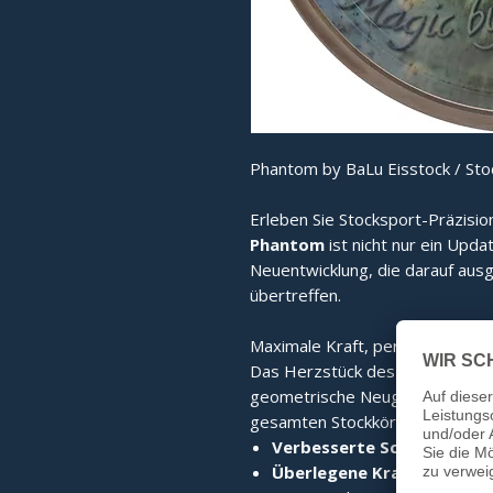
Phantom by BaLu Eisstock / Stoc
Erleben Sie Stocksport-Präzisio
Phantom
ist nicht nur ein Upda
Neuentwicklung, die darauf ausg
übertreffen.
Maximale Kraft, perfekter Stand
Das Herzstück des Phantom ist
geometrische Neugestaltung sor
gesamten Stockkörper. Das Erge
Verbesserte Schlagkraft:
D
Überlegene Kraftübertrag