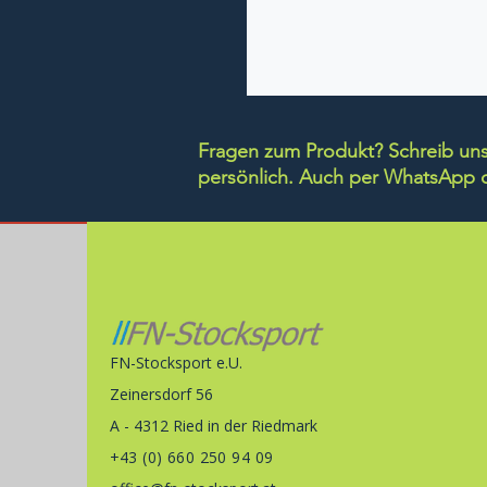
Fragen zum Produkt? Schreib uns 
persönlich.
Auch per WhatsApp di
FN-Stocksport e.U.
Zeinersdorf 56
A - 4312 Ried in der Riedmark
+43 (0) 660 250 94 09