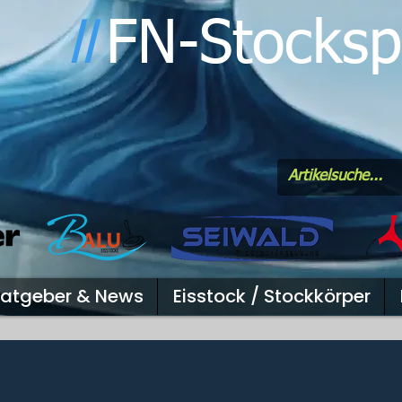
FN-Stocksp
l
l
atgeber & News
Eisstock / Stockkörper