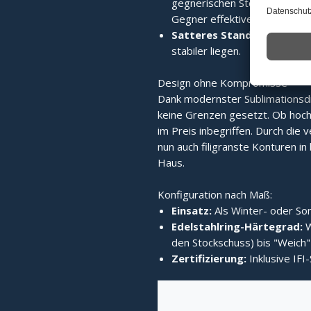
gegnerischen Stock wird die 
Gegner effektiver verdrängt.
Satteres Standvermögen:
stabiler liegen.
Design ohne Kompromisse
Dank modernster Sublimationsd
keine Grenzen gesetzt. Ob hochg
im Preis inbegriffen. Durch die v
nun auch filigranste Konturen in b
Haus.
Konfiguration nach Maß:
Einsatz:
Als Winter- oder Som
Edelstahlring-Härtegrad:
W
den Stockschuss) bis "Weich" 
Zertifizierung:
Inklusive IFI-