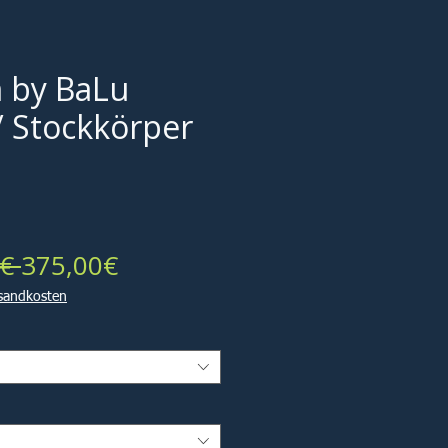
 by BaLu
/ Stockkörper
Standardpreis
Sale-
€ 
375,00€
Preis
rsandkosten