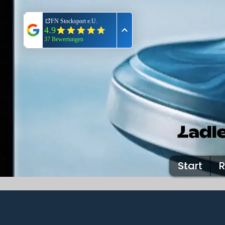
Start
R