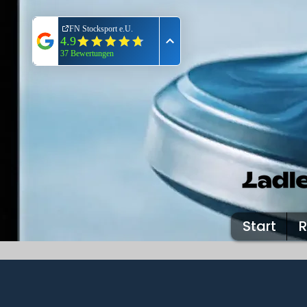
Start
R