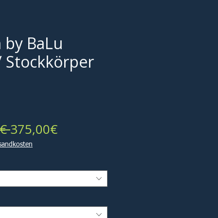
 by BaLu
/ Stockkörper
Standardpreis
Sale-
€ 
375,00€
Preis
rsandkosten