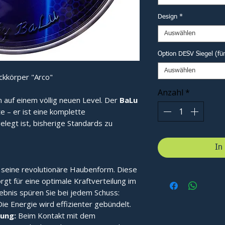
Design
*
Auswählen
Option DESV Siegel (fü
Auswählen
ckkörper "Arco"
Anzahl
*
n auf einem völlig neuen Level. Der
BaLu
te – er ist eine komplette
elegt ist, bisherige Standards zu
In
 seine revolutionäre Haubenform. Diese
gt für eine optimale Kraftverteilung im
bnis spüren Sie bei jedem Schuss:
ie Energie wird effizienter gebündelt.
ung:
Beim Kontakt mit dem