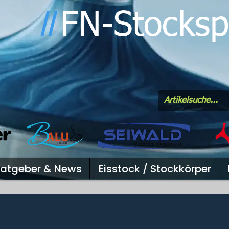
FN-Stocksp
l
l
atgeber & News
Eisstock / Stockkörper