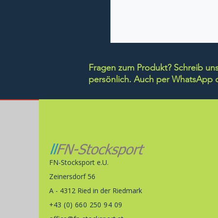
Fragen zum Produkt? Schreib uns 
persönlich.
Auch per WhatsApp di
FN-Stocksport e.U.
Zeinersdorf 56
A - 4312 Ried in der Riedmark
+43 (0) 660 250 94 09