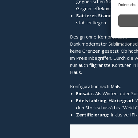
gegnerischen Stock wird die 
Gegner effektiver verdrängt.
Satteres Standvermögen:
stabiler liegen.
Design ohne Kompromisse
Dank modernster Sublimationsd
keine Grenzen gesetzt. Ob hochg
im Preis inbegriffen. Durch die v
nun auch filigranste Konturen in b
Haus.
Konfiguration nach Maß:
Einsatz:
Als Winter- oder Som
Edelstahlring-Härtegrad:
W
den Stockschuss) bis "Weich" 
Zertifizierung:
Inklusive IFI-