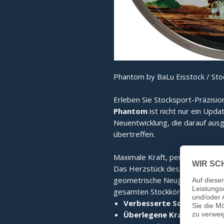
Phantom by BaLu Eisstock / Stoc
Erleben Sie Stocksport-Präzisio
Phantom
ist nicht nur ein Upda
Neuentwicklung, die darauf ausg
übertreffen.
Maximale Kraft, perfekter Stand
Das Herzstück des Phantom ist
geometrische Neugestaltung sor
gesamten Stockkörper. Das Erge
Verbesserte Schlagkraft:
D
Überlegene Kraftübertrag