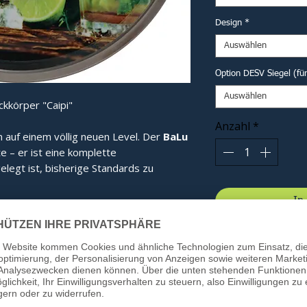
Design
*
Auswählen
Option DESV Siegel (fü
Auswählen
kkörper "Caipi"
Anzahl
*
n auf einem völlig neuen Level. Der
BaLu
te – er ist eine komplette
elegt ist, bisherige Standards zu
In
 seine revolutionäre Haubenform. Diese
gt für eine optimale Kraftverteilung im
bnis spüren Sie bei jedem Schuss:
ie Energie wird effizienter gebündelt.
ung:
Beim Kontakt mit dem