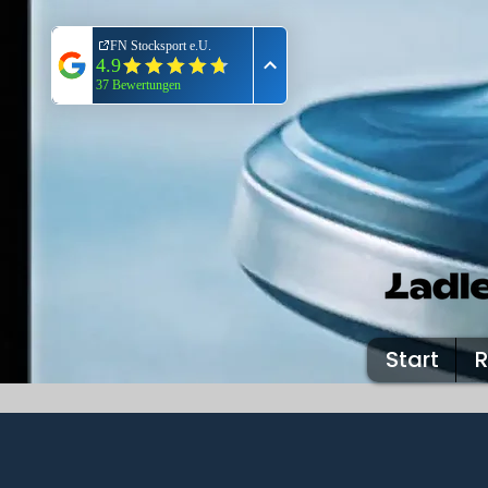
Start
R