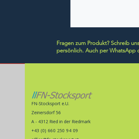
Fragen zum Produkt? Schreib uns 
persönlich.
Auch per WhatsApp di
FN-Stocksport e.U.
Zeinersdorf 56
A - 4312 Ried in der Riedmark
+43 (0) 660 250 94 09