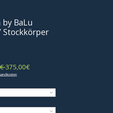
 by BaLu
/ Stockkörper
Standardpreis
Sale-
€ 
375,00€
Preis
rsandkosten