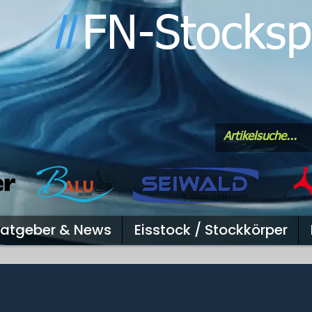
FN-Stocksp
l
l
atgeber & News
Eisstock / Stockkörper