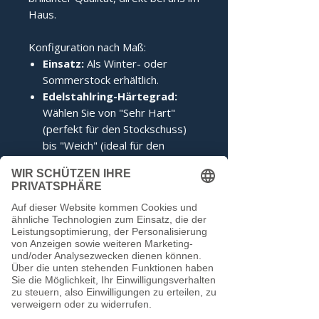
Haus.
Konfiguration nach Maß:
Einsatz:
Als Winter- oder
Sommerstock erhältlich.
Edelstahlring-Härtegrad:
Wählen Sie von "Sehr Hart"
(perfekt für den Stockschuss)
bis "Weich" (ideal für den
Anschuss).
Zertifizierung:
Inklusive IFI-
Siegel (DESV-Siegel optional).
Noch keine Bewertungen
vorhanden
Jetzt die erste Bewertung abgeben.