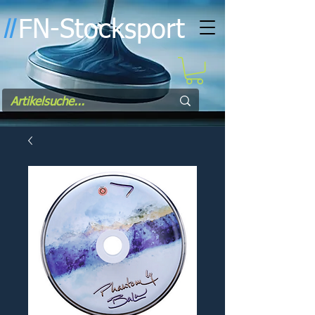
FN-Stocksport
l
l