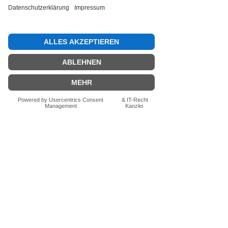
Bewertung abgeben
Fragen zum Produkt? Schreib uns
einfach im Chat – wir beraten dich
persönlich.
Auch per WhatsApp
direkt im Chat möglich.
Chatten
FN-Stocksport e.U.
Zeinersdorf 56
A - 4312 Ried in der Riedmark