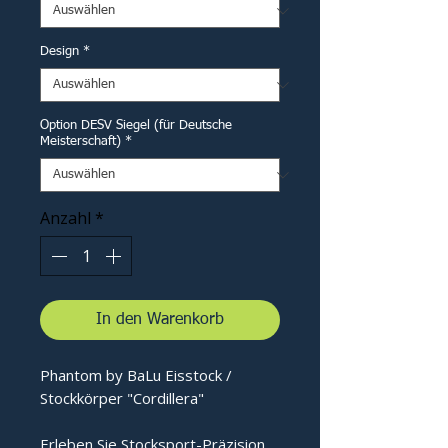
Design
*
Option DESV Siegel (für Deutsche
Meisterschaft)
*
Anzahl
*
In den Warenkorb
Phantom by BaLu Eisstock /
Stockkörper "Cordillera"
Erleben Sie Stocksport-Präzision