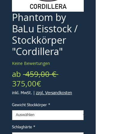
Phantom by
BaLu Eisstock /
Stockkörper
"Cordillera"
Keine Bewertungen
Standardpreis
ab
 459,00 € 
Sale-
375,00€
Preis
inkl. MwSt.
|
zzgl. Versandkosten
Gewicht Stockkörper
*
Schlaghärte
*