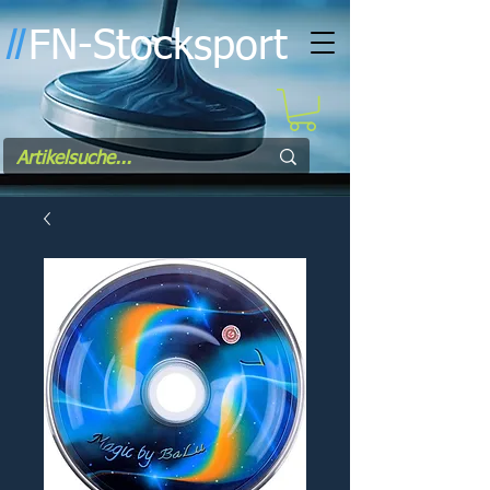
FN-Stocksport
l
l