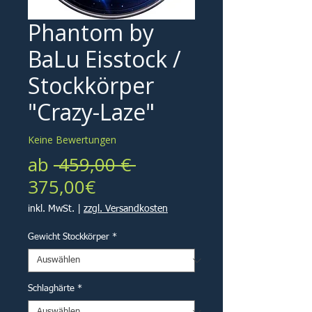
Phantom by
BaLu Eisstock /
Stockkörper
"Crazy-Laze"
Keine Bewertungen
Standardpreis
ab
 459,00 € 
Sale-
375,00€
Preis
inkl. MwSt.
|
zzgl. Versandkosten
Gewicht Stockkörper
*
Schlaghärte
*