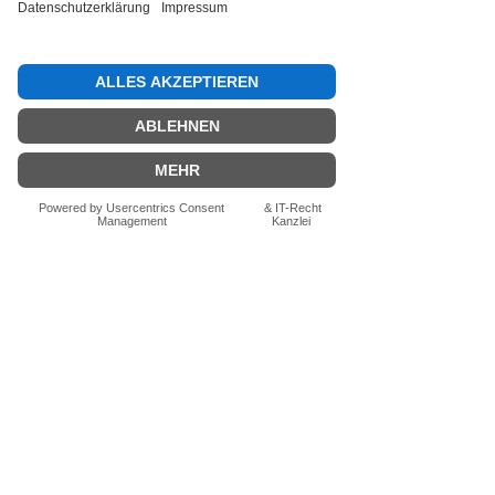
Bewertung abgeben
Fragen zum Produkt? Schreib uns
einfach im Chat – wir beraten dich
persönlich.
Auch per WhatsApp
direkt im Chat möglich.
Chatten
FN-Stocksport e.U.
Zeinersdorf 56
A - 4312 Ried in der Riedmark