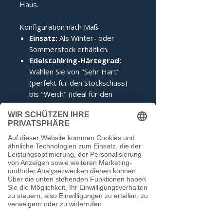
Haus.
Konfiguration nach Maß:
Einsatz:
Als Winter- oder
Sommerstock erhältlich.
Edelstahlring-Härtegrad:
Wählen Sie von "Sehr Hart"
(perfekt für den Stockschuss)
bis "Weich" (ideal für den
Anschuss).
Zertifizierung:
Inklusive IFI-
Siegel (DESV-Siegel optional).
Noch keine Bewertungen
vorhanden
Jetzt die erste Bewertung abgeben.