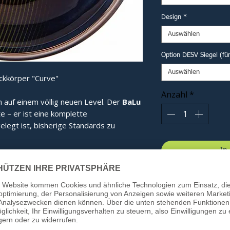
Design
*
Auswählen
Option DESV Siegel (fü
Auswählen
ckkörper "Curve"
Anzahl
*
n auf einem völlig neuen Level. Der
BaLu
te – er ist eine komplette
elegt ist, bisherige Standards zu
In
 seine revolutionäre Haubenform. Diese
gt für eine optimale Kraftverteilung im
bnis spüren Sie bei jedem Schuss:
ie Energie wird effizienter gebündelt.
ung:
Beim Kontakt mit dem