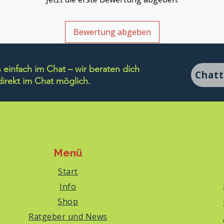
Bewertung abgeben
einfach im Chat – wir beraten dich
Chat
rekt im Chat möglich.
Menü
Start
Info
Shop
Ratgeber und News