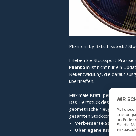
Phantom by BaLu Eisstock / Sto
Erleben Sie Stocksport-Präzisio
Phantom
ist nicht nur ein Upda
Neuentwicklung, die darauf ausg
übertreffen.
Maximale Kraft, perfekter Stand
Das Herzstück des Phantom ist
geometrische Neugestaltung sor
gesamten Stockkörper. Das Erge
Verbesserte Schlagkraft:
D
Überlegene Kraftübertrag