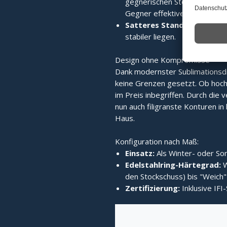
gegnerischen Stock wird die 
Gegner effektiver verdrängt.
Satteres Standvermögen:
stabiler liegen.
Design ohne Kompromisse
Dank modernster Sublimationsd
keine Grenzen gesetzt. Ob hochg
im Preis inbegriffen. Durch die v
nun auch filigranste Konturen in b
Haus.
Konfiguration nach Maß:
Einsatz:
Als Winter- oder Som
Edelstahlring-Härtegrad:
W
den Stockschuss) bis "Weich" 
Zertifizierung:
Inklusive IFI-