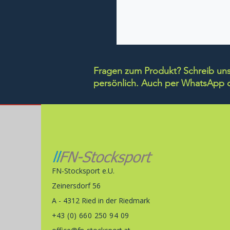
Fragen zum Produkt? Schreib uns 
persönlich.
Auch per WhatsApp di
FN-Stocksport e.U.
Zeinersdorf 56
A - 4312 Ried in der Riedmark
+43 (0) 660 250 94 09