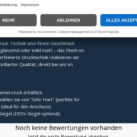
Energie direkter übertragen, was den
Der Stock bleibt nach dem Treffer
ruck-Technik sind Ihrem Geschmack
länzend oder edel matt – das Finish ist
erfeinerte Drucktechnik realisieren wir
rillanter Qualität, direkt bei uns im
merstock erhältlich.
ählen Sie von "Sehr Hart" (perfekt für
(ideal für den Anschuss).
Siegel (DESV-Siegel optional).
Noch keine Bewertungen vorhanden
Jetzt die erste Bewertung abgeben.