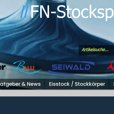
FN-Stocksp
l
l
atgeber & News
Eisstock / Stockkörper