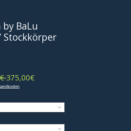
 by BaLu
/ Stockkörper
Standardpreis
Sale-
€ 
375,00€
Preis
rsandkosten