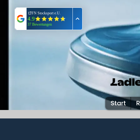
Start
R