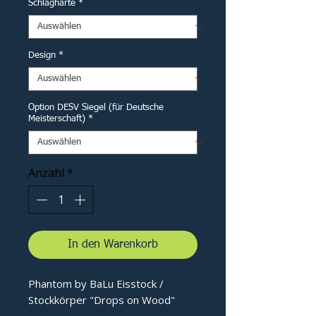
Schlaghärte
*
Design
*
Option DESV Siegel (für Deutsche
Meisterschaft)
*
Anzahl
*
In den Warenkorb
Phantom by BaLu Eisstock /
Stockkörper "Drops on Wood"