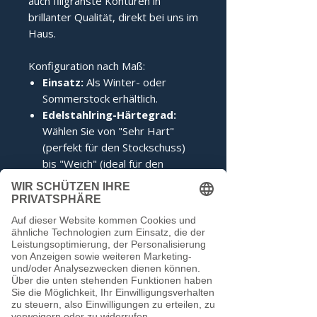
auch filigranste Konturen in
brillanter Qualität, direkt bei uns im
Haus.
Konfiguration nach Maß:
Einsatz:
Als Winter- oder
Sommerstock erhältlich.
Edelstahlring-Härtegrad:
Wählen Sie von "Sehr Hart"
(perfekt für den Stockschuss)
bis "Weich" (ideal für den
Anschuss).
Zertifizierung:
Inklusive IFI-
Siegel (DESV-Siegel optional).
Noch keine Bewertungen
vorhanden