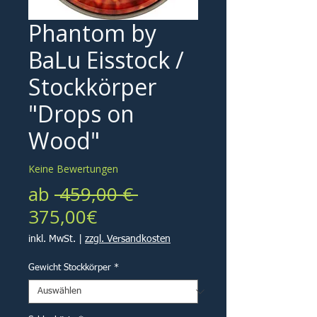
Phantom by
BaLu Eisstock /
Stockkörper
"Drops on
Wood"
Keine Bewertungen
Standardpreis
ab
 459,00 € 
Sale-
375,00€
Preis
inkl. MwSt.
|
zzgl. Versandkosten
Gewicht Stockkörper
*