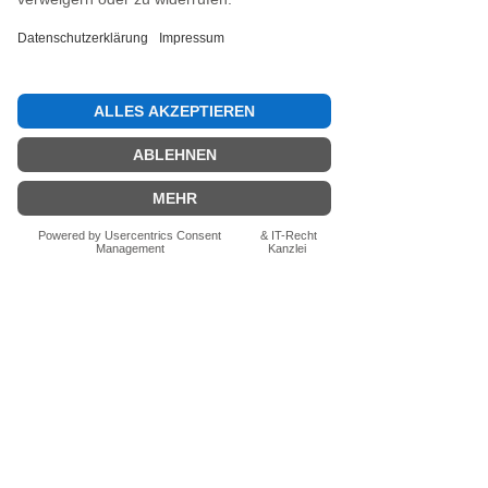
Jetzt die erste Bewertung abgeben.
Bewertung abgeben
Fragen zum Produkt? Schreib uns
einfach im Chat – wir beraten dich
persönlich.
Auch per WhatsApp
direkt im Chat möglich.
Chatten
FN-Stocksport e.U.
Zeinersdorf 56