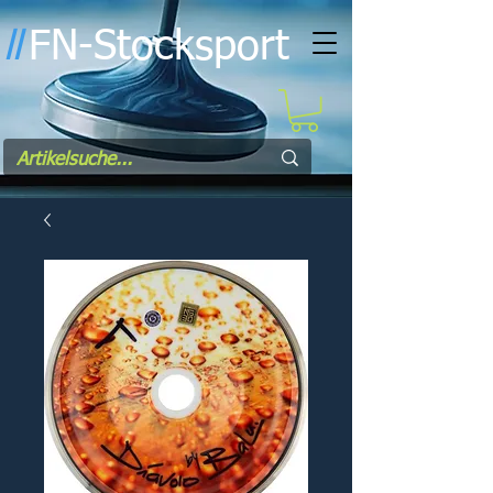
FN-Stocksport
l
l