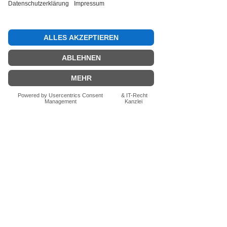
Bewertung abgeben
Fragen zum Produkt? Schreib uns
einfach im Chat – wir beraten dich
persönlich.
Auch per WhatsApp
direkt im Chat möglich.
Chatten
FN-Stocksport e.U.
Zeinersdorf 56
A - 4312 Ried in der Riedmark