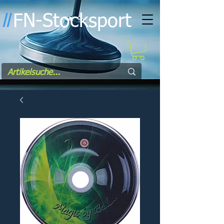
FN-Stocksport
l
l