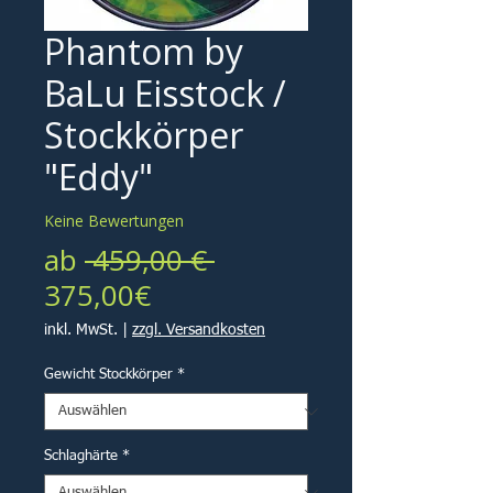
Phantom by
BaLu Eisstock /
Stockkörper
"Eddy"
Keine Bewertungen
Standardpreis
ab
 459,00 € 
Sale-
375,00€
Preis
inkl. MwSt.
|
zzgl. Versandkosten
Gewicht Stockkörper
*
Schlaghärte
*