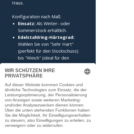
Haus.
Konfiguration nach Maß:
Einsatz:
Als Winter- oder
Sommerstock erhältlich.
Edelstahlring-Härtegrad:
Wählen Sie von "Sehr Hart"
(perfekt für den Stockschuss)
bis "Weich" (ideal für den
Anschuss).
Zertifizierung:
Inklusive IFI-
Siegel (DESV-Siegel optional).
Noch keine Bewertungen
vorhanden
Jetzt die erste Bewertung abgeben.