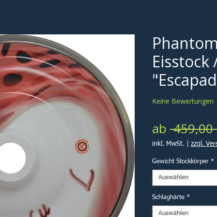
Phantom
Eisstock 
"Escapad
Keine Bewertungen
ab
 459,00 
inkl. MwSt.
|
zzgl. Ve
Gewicht Stockkörper
*
Auswählen
Schlaghärte
*
Auswählen