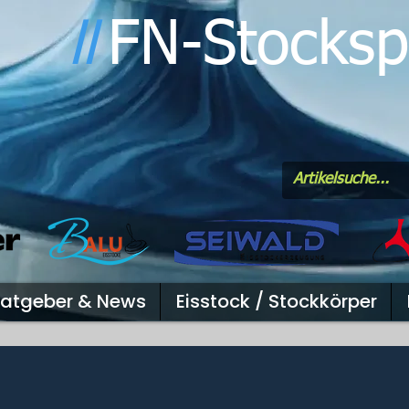
FN-Stocksp
l
l
atgeber & News
Eisstock / Stockkörper