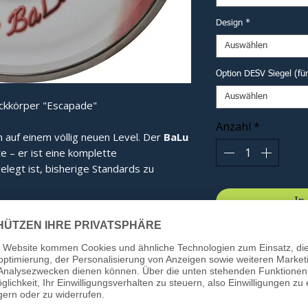
Design
*
Auswählen
Option DESV Siegel (fü
Auswählen
ockkörper "Escapade"
Anzahl
*
n auf einem völlig neuen Level. Der
BaLu
te – er ist eine komplette
elegt ist, bisherige Standards zu
In
 seine revolutionäre Haubenform. Diese
gt für eine optimale Kraftverteilung im
bnis spüren Sie bei jedem Schuss:
ie Energie wird effizienter gebündelt.
ung:
Beim Kontakt mit dem