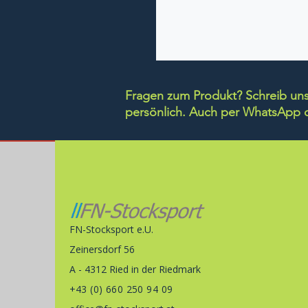
Fragen zum Produkt? Schreib uns 
persönlich.
Auch per WhatsApp di
FN-Stocksport e.U.
Zeinersdorf 56
A - 4312 Ried in der Riedmark
+43 (0) 660 250 94 09