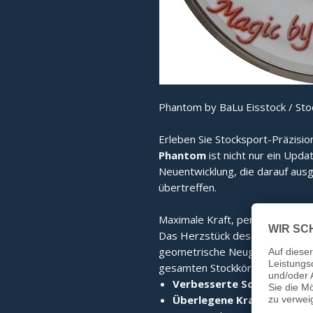
Phantom by BaLu Eisstock / St
Erleben Sie Stocksport-Präzisio
Phantom
ist nicht nur ein Upda
Neuentwicklung, die darauf ausg
übertreffen.
Maximale Kraft, perfekter Stand
Das Herzstück des Phantom ist
geometrische Neugestaltung sor
gesamten Stockkörper. Das Erge
Verbesserte Schlagkraft:
D
Überlegene Kraftübertrag