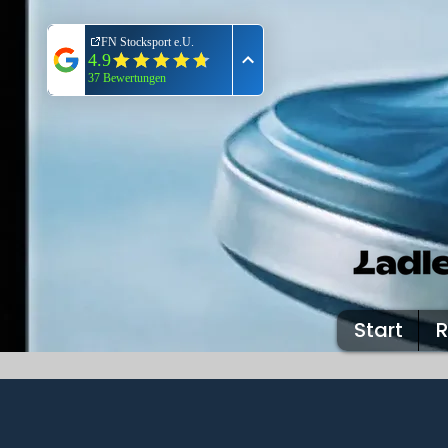
Start
R