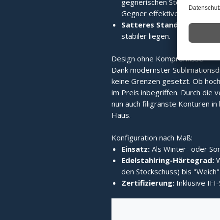
gegnerischen Stock wird die 
Gegner effektiver verdrängt.
Satteres Standvermögen:
stabiler liegen.
Design ohne Kompromisse
Dank modernster Sublimationsd
keine Grenzen gesetzt. Ob hochg
im Preis inbegriffen. Durch die v
nun auch filigranste Konturen in b
Haus.
Konfiguration nach Maß:
Einsatz:
Als Winter- oder Som
Edelstahlring-Härtegrad:
W
den Stockschuss) bis "Weich" 
Zertifizierung:
Inklusive IFI-