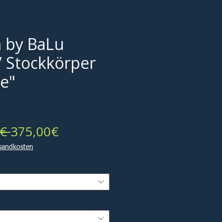
 by BaLu
/ Stockkörper
e"
Standardpreis
Sale-
€ 
375,00€
Preis
rsandkosten