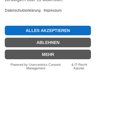
Jetzt die erste Bewertung abgeben.
Bewertung abgeben
Fragen zum Produkt? Schreib uns
einfach im Chat – wir beraten dich
persönlich.
Auch per WhatsApp
direkt im Chat möglich.
Chatten
FN-Stocksport e.U.
Zeinersdorf 56