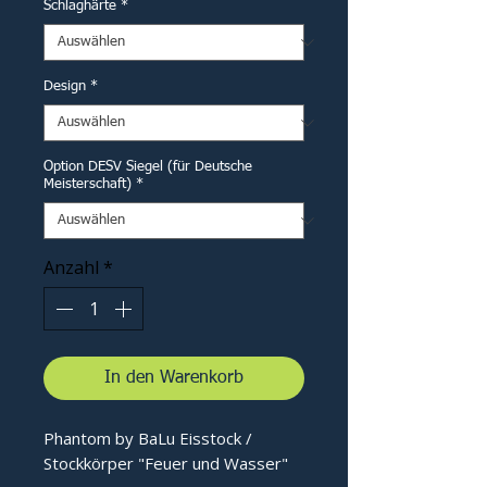
Schlaghärte
*
Design
*
Option DESV Siegel (für Deutsche
Meisterschaft)
*
Anzahl
*
In den Warenkorb
Phantom by BaLu Eisstock /
Stockkörper "Feuer und Wasser"