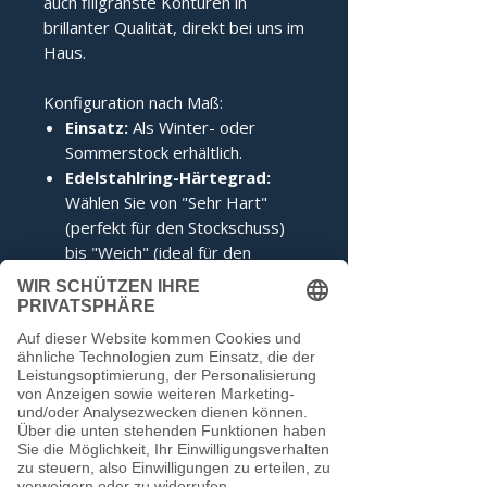
auch filigranste Konturen in
brillanter Qualität, direkt bei uns im
Haus.
Konfiguration nach Maß:
Einsatz:
Als Winter- oder
Sommerstock erhältlich.
Edelstahlring-Härtegrad:
Wählen Sie von "Sehr Hart"
(perfekt für den Stockschuss)
bis "Weich" (ideal für den
Anschuss).
Zertifizierung:
Inklusive IFI-
Siegel (DESV-Siegel optional).
Noch keine Bewertungen
vorhanden