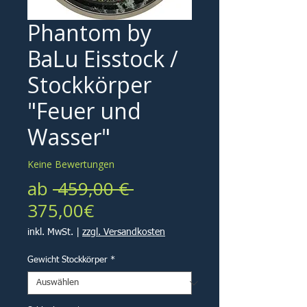
Phantom by
BaLu Eisstock /
Stockkörper
"Feuer und
Wasser"
Keine Bewertungen
Standardpreis
ab
 459,00 € 
Sale-
375,00€
Preis
inkl. MwSt.
|
zzgl. Versandkosten
Gewicht Stockkörper
*