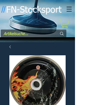
FN-Stocksport
l
l