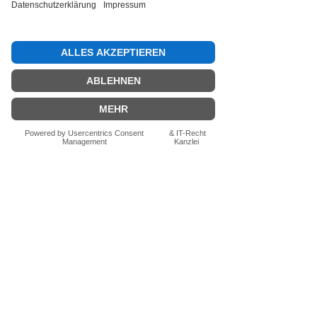
Bewertung abgeben
Fragen zum Produkt? Schreib uns
einfach im Chat – wir beraten dich
persönlich.
Auch per WhatsApp
direkt im Chat möglich.
Chatten
FN-Stocksport e.U.
Zeinersdorf 56
A - 4312 Ried in der Riedmark