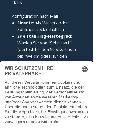
Haus.
Konfiguration nach Maß:
Einsatz:
Als Winter- oder
Sommerstock erhältlich.
Edelstahlring-Härtegrad:
Wählen Sie von "Sehr Hart"
(perfekt für den Stockschuss)
bis "Weich" (ideal für den
Anschuss).
Zertifizierung:
Inklusive IFI-
Siegel (DESV-Siegel optional).
Noch keine Bewertungen
vorhanden
Jetzt die erste Bewertung abgeben.