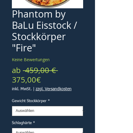
Phantom by
BaLu Eisstock /
Stockkörper
"Fire"
Keine Bewertungen
Standardpreis
ab
 459,00 € 
Sale-
375,00€
Preis
inkl. MwSt.
|
zzgl. Versandkosten
Gewicht Stockkörper
*
Schlaghärte
*