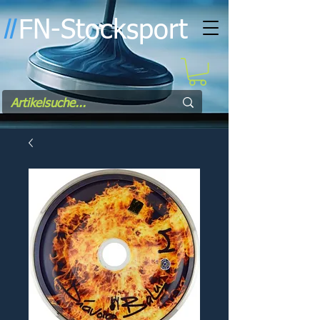
FN-Stocksport
l
l