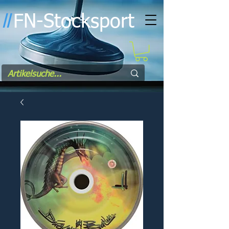
FN-Stocksport
l
l