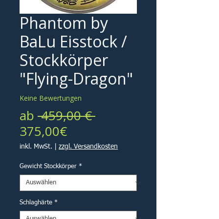
Phantom by
BaLu Eisstock /
Stockkörper
"Flying-Dragon"
Keine Bewertungen
Standardpreis
ab
 459,00 € 
Sale-
375,00€
Preis
inkl. MwSt.
|
zzgl. Versandkosten
Gewicht Stockkörper
*
Schlaghärte
*