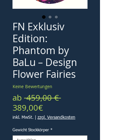
FN Exklusiv
Edition:
Phantom by
BaLu – Design
Flower Fairies
Keine Bewertungen
Standardpreis
ab
 459,00 € 
Sale-
389,00€
Preis
inkl. MwSt.
|
zzgl. Versandkosten
Gewicht Stockkörper
*