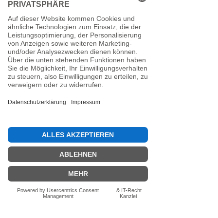
(perfekt für den Stockschuss)
bis "Weich" (ideal für den
Anschuss).
Zertifizierung:
Inklusive IFI-
Siegel (DESV-Siegel optional).
Noch keine Bewertungen
vorhanden
Jetzt die erste Bewertung abgeben.
Bewertung abgeben
Fragen zum Produkt? Schreib uns
einfach im Chat – wir beraten dich
persönlich.
Auch per WhatsApp
direkt im Chat möglich.