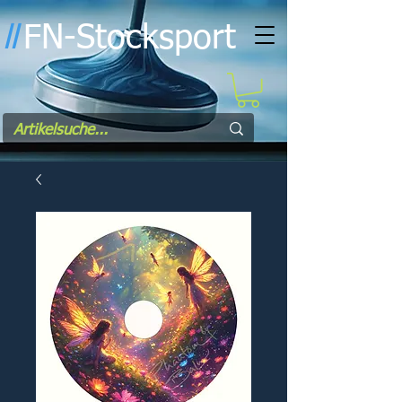
FN-Stocksport
l
l