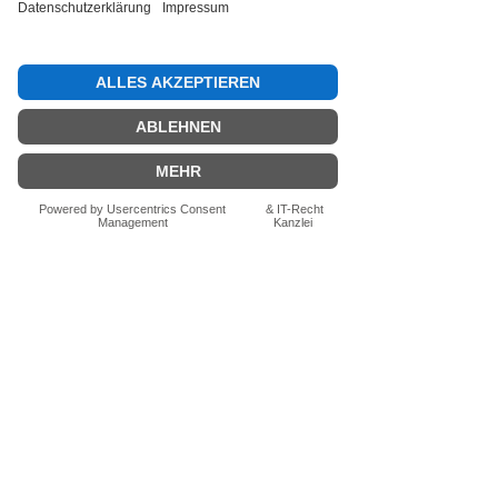
Bewertung abgeben
Fragen zum Produkt? Schreib uns
einfach im Chat – wir beraten dich
persönlich.
Auch per WhatsApp
direkt im Chat möglich.
Chatten
FN-Stocksport e.U.
Zeinersdorf 56
A - 4312 Ried in der Riedmark