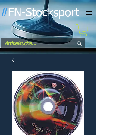
FN-Stocksport
l
l