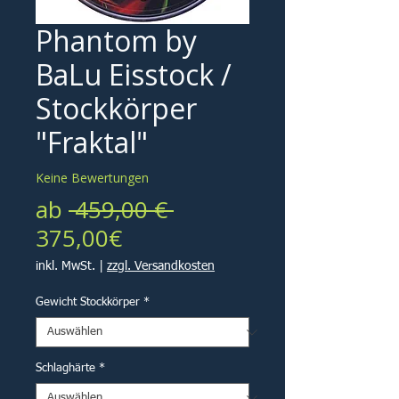
Phantom by
BaLu Eisstock /
Stockkörper
"Fraktal"
Keine Bewertungen
Standardpreis
ab
 459,00 € 
Sale-
375,00€
Preis
inkl. MwSt.
|
zzgl. Versandkosten
Gewicht Stockkörper
*
Schlaghärte
*