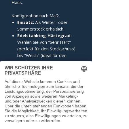
Haus.
Konfiguration nach Maß:
Einsatz:
Als Winter- oder
Sommerstock erhältlich.
Edelstahlring-Härtegrad:
Wählen Sie von "Sehr Hart"
(perfekt für den Stockschuss)
bis "Weich" (ideal für den
Anschuss).
Zertifizierung:
Inklusive IFI-
Siegel (DESV-Siegel optional).
Noch keine Bewertungen
vorhanden
Jetzt die erste Bewertung abgeben.