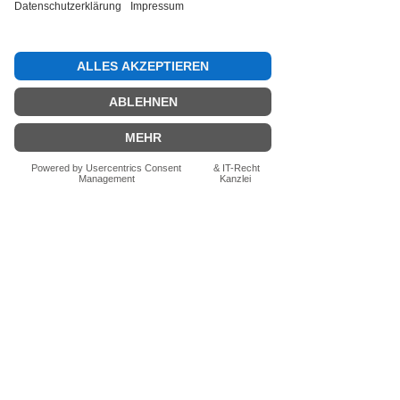
Bewertung abgeben
Fragen zum Produkt? Schreib uns
einfach im Chat – wir beraten dich
persönlich.
Auch per WhatsApp
direkt im Chat möglich.
Chatten
FN-Stocksport e.U.
Zeinersdorf 56
A - 4312 Ried in der Riedmark