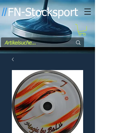
FN-Stocksport
l
l