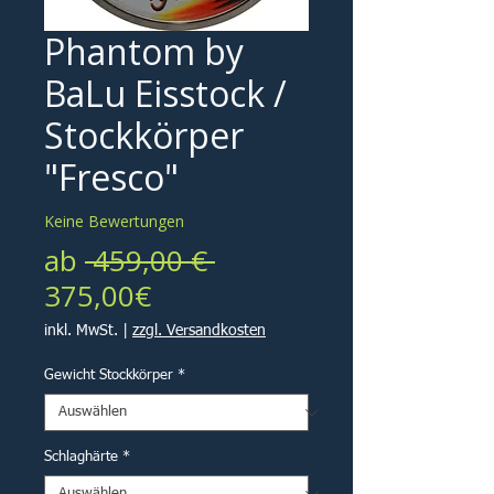
Phantom by
BaLu Eisstock /
Stockkörper
"Fresco"
Keine Bewertungen
Standardpreis
ab
 459,00 € 
Sale-
375,00€
Preis
inkl. MwSt.
|
zzgl. Versandkosten
Gewicht Stockkörper
*
Schlaghärte
*