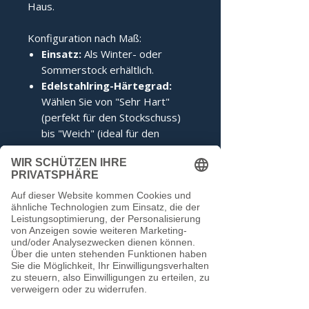
Haus.
Konfiguration nach Maß:
Einsatz:
Als Winter- oder
Sommerstock erhältlich.
Edelstahlring-Härtegrad:
Wählen Sie von "Sehr Hart"
(perfekt für den Stockschuss)
bis "Weich" (ideal für den
Anschuss).
Zertifizierung:
Inklusive IFI-
Siegel (DESV-Siegel optional).
Noch keine Bewertungen
vorhanden
Jetzt die erste Bewertung abgeben.