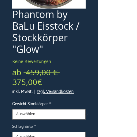
Phantom by
BaLu Eisstock /
Stockkörper
"Glow"
Keine Bewertungen
Standardpreis
ab
 459,00 € 
Sale-
375,00€
Preis
inkl. MwSt.
|
zzgl. Versandkosten
Gewicht Stockkörper
*
Schlaghärte
*