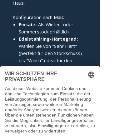
Haus.
Konfiguration nach Maß:
Einsatz:
Als Winter- oder
Sommerstock erhältlich.
Edelstahlring-Härtegrad:
Wählen Sie von "Sehr Hart"
(perfekt für den Stockschuss)
bis "Weich" (ideal für den
Anschuss).
Zertifizierung:
Inklusive IFI-
Siegel (DESV-Siegel optional).
Noch keine Bewertungen
vorhanden
Jetzt die erste Bewertung abgeben.