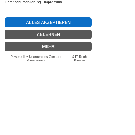
Bewertung abgeben
Fragen zum Produkt? Schreib uns
einfach im Chat – wir beraten dich
persönlich.
Auch per WhatsApp
direkt im Chat möglich.
Chatten
FN-Stocksport e.U.
Zeinersdorf 56
A - 4312 Ried in der Riedmark