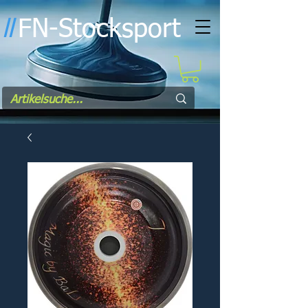
FN-Stocksport
l
l