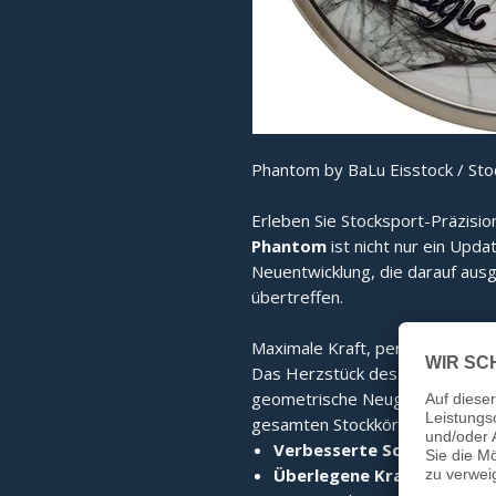
Phantom by BaLu Eisstock / Sto
Erleben Sie Stocksport-Präzisio
Phantom
ist nicht nur ein Upda
Neuentwicklung, die darauf ausg
übertreffen.
Maximale Kraft, perfekter Stand
Das Herzstück des Phantom ist
geometrische Neugestaltung sor
gesamten Stockkörper. Das Erge
Verbesserte Schlagkraft:
D
Überlegene Kraftübertrag