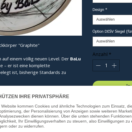
Design
*
Auswählen
Option DESV Siegel (fü
Auswählen
ckkörper "Graphite"
Anzahl
*
n auf einem völlig neuen Level. Der
BaLu
te – er ist eine komplette
elegt ist, bisherige Standards zu
In
 seine revolutionäre Haubenform. Diese
gt für eine optimale Kraftverteilung im
bnis spüren Sie bei jedem Schuss:
ie Energie wird effizienter gebündelt.
ung:
Beim Kontakt mit dem