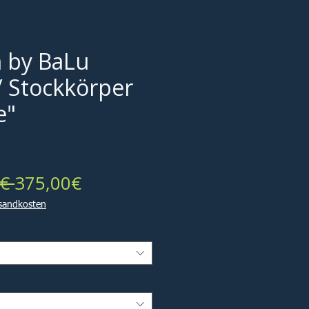
 by BaLu
/ Stockkörper
e"
Standardpreis
Sale-
€ 
375,00€
Preis
rsandkosten