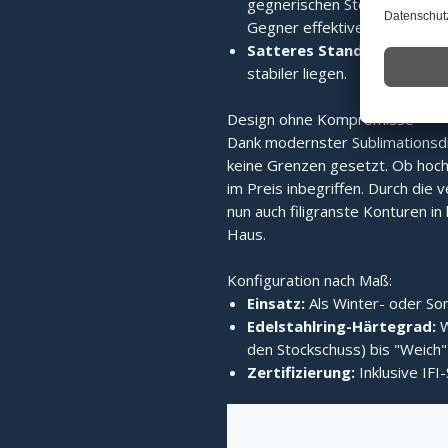
gegnerischen Stock wird die 
Gegner effektiver verdrängt.
Satteres Standvermögen:
stabiler liegen.
Design ohne Kompromisse
Dank modernster Sublimationsd
keine Grenzen gesetzt. Ob hochg
im Preis inbegriffen. Durch die v
nun auch filigranste Konturen in b
Haus.
Konfiguration nach Maß:
Einsatz:
Als Winter- oder Som
Edelstahlring-Härtegrad:
W
den Stockschuss) bis "Weich" 
Zertifizierung:
Inklusive IFI-