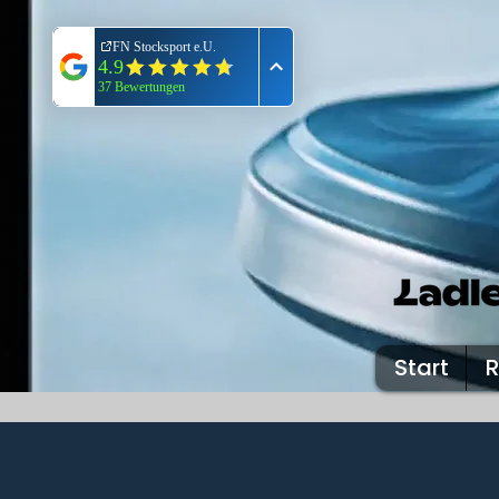
Start
R