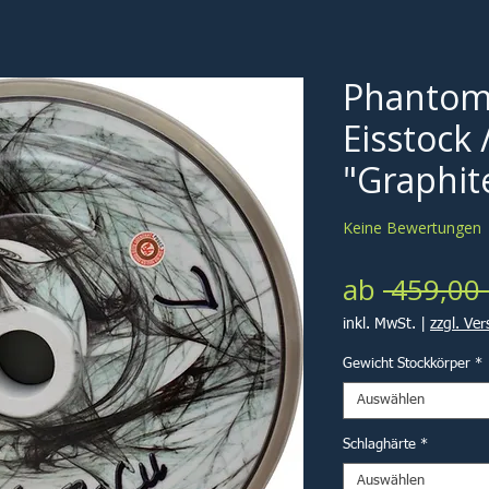
Phantom
Eisstock 
"Graphit
Keine Bewertungen
ab
 459,00 
inkl. MwSt.
|
zzgl. Ve
Gewicht Stockkörper
*
Auswählen
Schlaghärte
*
Auswählen