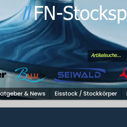
FN-Stocksp
l
l
atgeber & News
Eisstock / Stockkörper