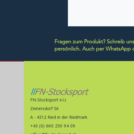
Fragen zum Produkt? Schreib uns 
persönlich.
Auch per WhatsApp di
FN-Stocksport e.U.
Zeinersdorf 56
A - 4312 Ried in der Riedmark
+43 (0) 660 250 94 09