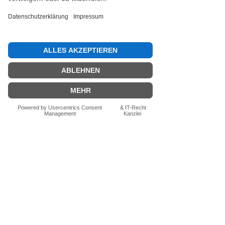
Bewertung abgeben
Fragen zum Produkt? Schreib uns
einfach im Chat – wir beraten dich
persönlich.
Auch per WhatsApp
direkt im Chat möglich.
Chatten
FN-Stocksport e.U.
Zeinersdorf 56