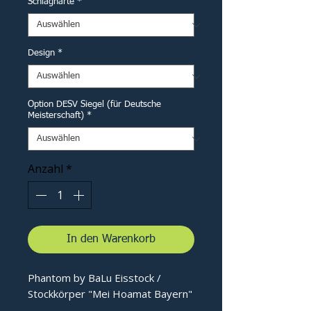
Schlaghärte
*
Design
*
Option DESV Siegel (für Deutsche
Meisterschaft)
*
Anzahl
*
In den Warenkorb
Phantom by BaLu Eisstock /
Stockkörper "Mei Hoamat Bayern"