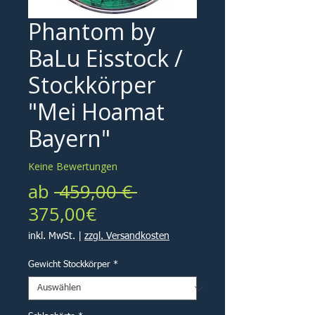
Phantom by
BaLu Eisstock /
Stockkörper
"Mei Hoamat
Bayern"
Keine Bewertungen
Standardpreis
ab
 459,00 € 
Sale-
375,00€
Preis
inkl. MwSt.
|
zzgl. Versandkosten
Gewicht Stockkörper
*