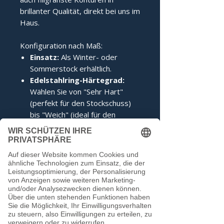
brillanter Qualität, direkt bei uns im
Haus.
Konfiguration nach Maß:
Einsatz:
Als Winter- oder
Sommerstock erhältlich.
Edelstahlring-Härtegrad:
Wählen Sie von "Sehr Hart"
(perfekt für den Stockschuss)
bis "Weich" (ideal für den
Anschuss).
Zertifizierung:
Inklusive IFI-
Siegel (DESV-Siegel optional).
Noch keine Bewertungen
vorhanden
Jetzt die erste Bewertung abgeben.