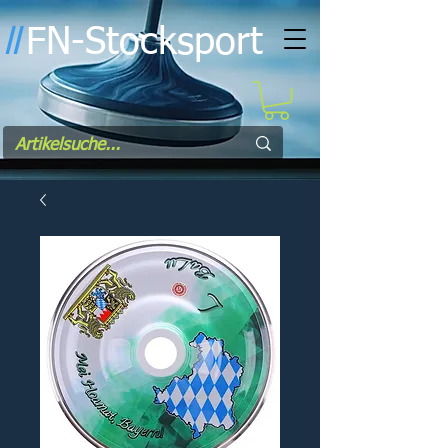
FN-Stocksport
l
l