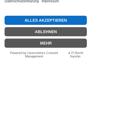
Bewertung abgeben
Fragen zum Produkt? Schreib uns
einfach im Chat – wir beraten dich
persönlich.
Auch per WhatsApp
direkt im Chat möglich.
Chatten
FN-Stocksport e.U.
Zeinersdorf 56
A - 4312 Ried in der Riedmark