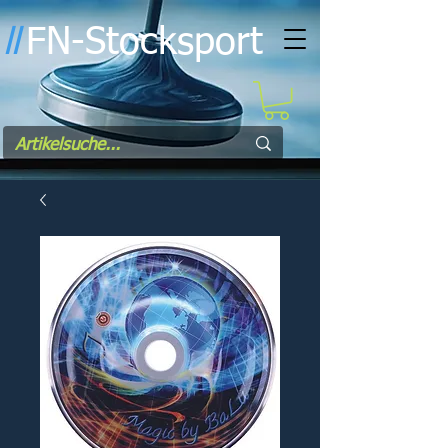
FN-Stocksport
l
l