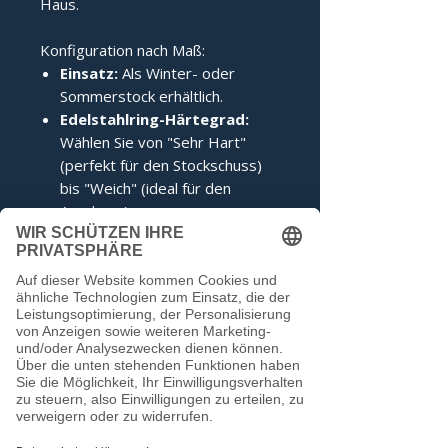
Haus.
Konfiguration nach Maß:
Einsatz:
Als Winter- oder
Sommerstock erhältlich.
Edelstahlring-Härtegrad:
Wählen Sie von "Sehr Hart"
(perfekt für den Stockschuss)
bis "Weich" (ideal für den
Anschuss).
Zertifizierung:
Inklusive IFI-
Siegel (DESV-Siegel optional).
Noch keine Bewertungen
vorhanden
Jetzt die erste Bewertung abgeben.