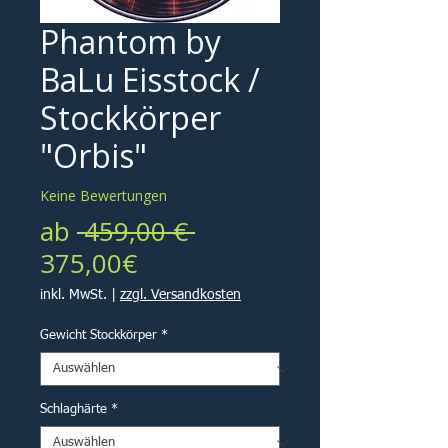
Phantom by
BaLu Eisstock /
Stockkörper
"Orbis"
Keine Bewertungen
Standardpreis
ab
 459,00 € 
Sale-
375,00€
Preis
inkl. MwSt.
|
zzgl. Versandkosten
Gewicht Stockkörper
*
Schlaghärte
*