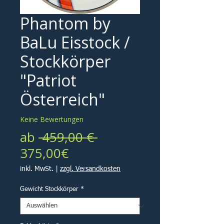
Phantom by
BaLu Eisstock /
Stockkörper
"Patriot
Österreich"
Keine Bewertungen
Standardpreis
ab
 459,00 € 
Sale-
375,00€
Preis
inkl. MwSt.
|
zzgl. Versandkosten
Gewicht Stockkörper
*