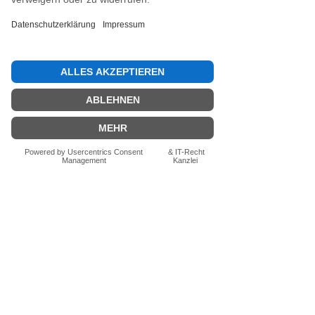
Jetzt die erste Bewertung abgeben.
Bewertung abgeben
Fragen zum Produkt? Schreib uns
einfach im Chat – wir beraten dich
persönlich.
Auch per WhatsApp
direkt im Chat möglich.
Chatten
FN-Stocksport e.U.
Zeinersdorf 56