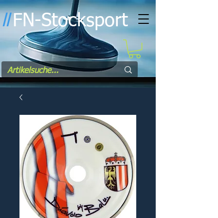
FN-Stocksport
l
l