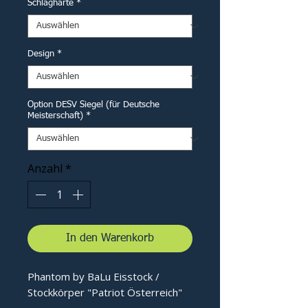
Schlaghärte
*
Design
*
Option DESV Siegel (für Deutsche
Meisterschaft)
*
Anzahl
*
In den Warenkorb
Phantom by BaLu Eisstock /
Stockkörper "Patriot Österreich"