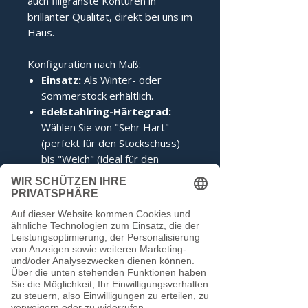
auch filigranste Konturen in
brillanter Qualität, direkt bei uns im
Haus.
Konfiguration nach Maß:
Einsatz:
Als Winter- oder
Sommerstock erhältlich.
Edelstahlring-Härtegrad:
Wählen Sie von "Sehr Hart"
(perfekt für den Stockschuss)
bis "Weich" (ideal für den
Anschuss).
Zertifizierung:
Inklusive IFI-
Siegel (DESV-Siegel optional).
Noch keine Bewertungen
vorhanden