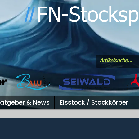
FN-Stocksp
l
l
atgeber & News
Eisstock / Stockkörper