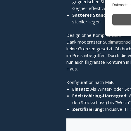
gegnerischen Stock wird die 
Gegner effektiver verdrängt.
Satteres Standvermögen:
stabiler liegen.
Design ohne Kompromisse
Dank modernster Sublimationsd
keine Grenzen gesetzt. Ob hochg
im Preis inbegriffen. Durch die v
nun auch filigranste Konturen in b
Haus.
Konfiguration nach Maß:
Einsatz:
Als Winter- oder Som
Edelstahlring-Härtegrad:
W
den Stockschuss) bis "Weich" 
Zertifizierung:
Inklusive IFI-