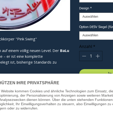
Design
*
Auswählen
Option DESV Siegel (fü
Auswählen
ckkörper "Pink Swing"
Anzahl
*
n auf einem völlig neuen Level. Der
BaLu
te – er ist eine komplette
elegt ist, bisherige Standards zu
In
 seine revolutionäre Haubenform. Diese
gt für eine optimale Kraftverteilung im
bnis spüren Sie bei jedem Schuss:
ie Energie wird effizienter gebündelt.
ung:
Beim Kontakt mit dem