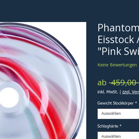
Phantom
Eisstock 
"Pink Sw
Keine Bewertungen
ab
 459,00 
inkl. MwSt.
|
zzgl. Ve
Gewicht Stockkörper
*
Auswählen
Schlaghärte
*
Auswählen