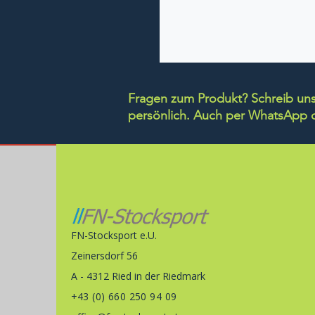
Fragen zum Produkt? Schreib uns 
persönlich.
Auch per WhatsApp di
FN-Stocksport e.U.
Zeinersdorf 56
A - 4312 Ried in der Riedmark
+43 (0) 660 250 94 09