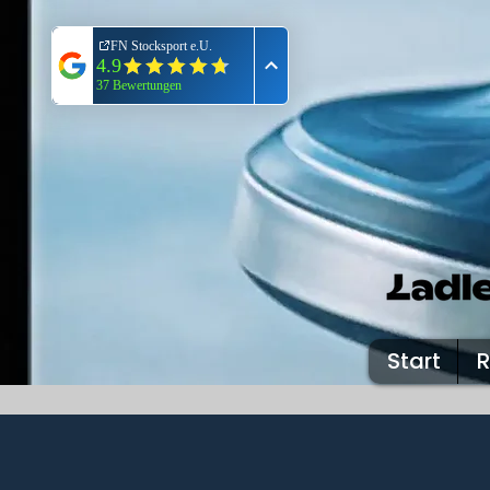
Start
R