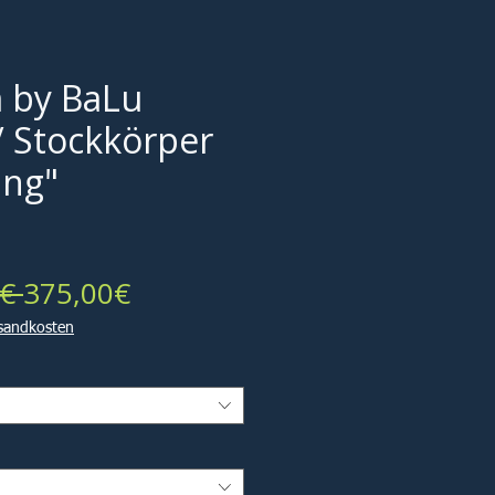
 by BaLu
/ Stockkörper
ing"
Standardpreis
Sale-
€ 
375,00€
Preis
rsandkosten