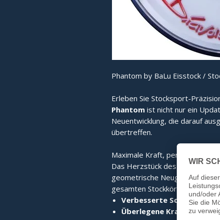
Phantom by BaLu Eisstock / Sto
Erleben Sie Stocksport-Präzisio
Phantom
ist nicht nur ein Upda
Neuentwicklung, die darauf ausg
übertreffen.
Maximale Kraft, perfekter Stand
Das Herzstück des Phantom ist
geometrische Neugestaltung sor
gesamten Stockkörper. Das Erge
Verbesserte Schlagkraft:
D
Überlegene Kraftübertrag