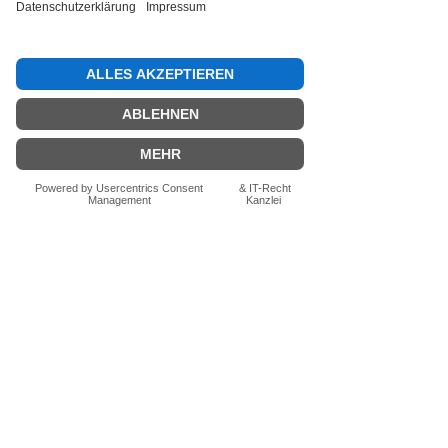
Bewertung abgeben
Fragen zum Produkt? Schreib uns
einfach im Chat – wir beraten dich
persönlich.
Auch per WhatsApp
direkt im Chat möglich.
Chatten
FN-Stocksport e.U.
Zeinersdorf 56
A - 4312 Ried in der Riedmark