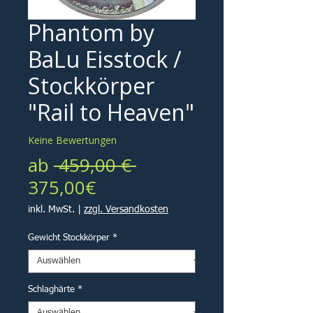
Phantom by
BaLu Eisstock /
Stockkörper
"Rail to Heaven"
Keine Bewertungen
Standardpreis
ab
 459,00 € 
Sale-
375,00€
Preis
inkl. MwSt.
|
zzgl. Versandkosten
Gewicht Stockkörper
*
Schlaghärte
*