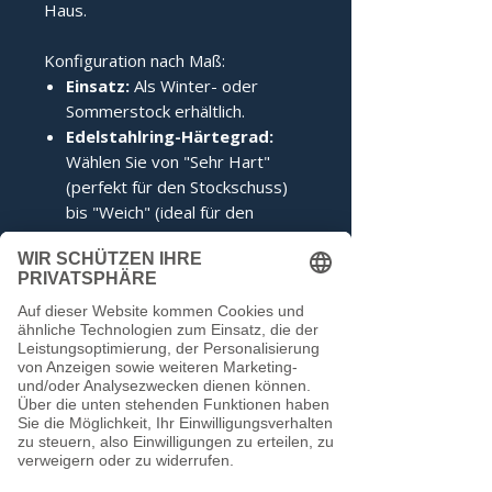
Haus.
Konfiguration nach Maß:
Einsatz:
Als Winter- oder
Sommerstock erhältlich.
Edelstahlring-Härtegrad:
Wählen Sie von "Sehr Hart"
(perfekt für den Stockschuss)
bis "Weich" (ideal für den
Anschuss).
Zertifizierung:
Inklusive IFI-
Siegel (DESV-Siegel optional).
Noch keine Bewertungen
vorhanden
Jetzt die erste Bewertung abgeben.