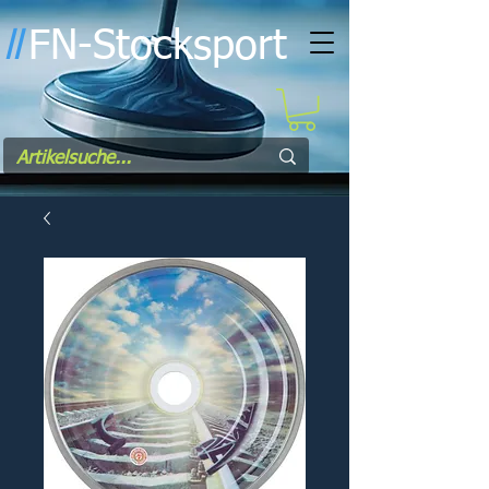
FN-Stocksport
l
l