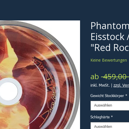
Phantom
Eisstock 
"Red Roc
Keine Bewertungen
ab
 459,00 
inkl. MwSt.
|
zzgl. Ve
Gewicht Stockkörper
*
Auswählen
Schlaghärte
*
Auswählen