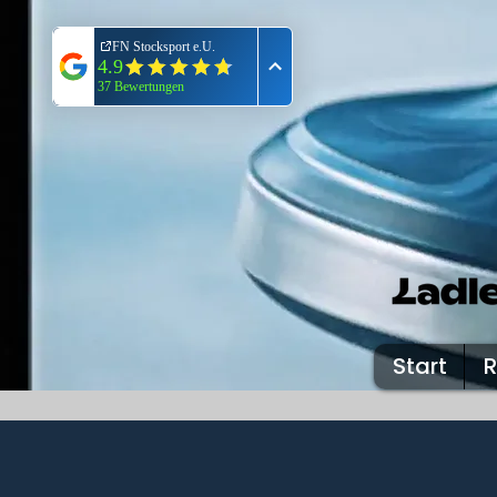
Start
R