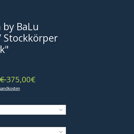
 by BaLu
/ Stockkörper
k"
Standardpreis
Sale-
€ 
375,00€
Preis
rsandkosten