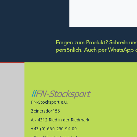
Fragen zum Produkt? Schreib uns 
persönlich.
Auch per WhatsApp di
FN-Stocksport e.U.
Zeinersdorf 56
A - 4312 Ried in der Riedmark
+43 (0) 660 250 94 09