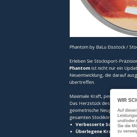
Phantom by BaLu Eisstock / Sto
Erleben Sie Stocksport-Präzisio
Phantom
ist nicht nur ein Upda
Neuentwicklung, die darauf ausg
übertreffen.
Maximale Kraft, perfekter Stand
Das Herzstück des Phantom ist
geometrische Neugestaltung sor
gesamten Stockkörper. Das Erge
Verbesserte Schlagkraft:
D
Überlegene Kraftübertrag