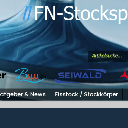
FN-Stocksp
l
l
atgeber & News
Eisstock / Stockkörper