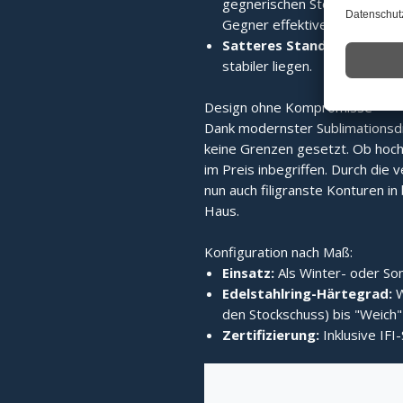
gegnerischen Stock wird die 
Gegner effektiver verdrängt.
Satteres Standvermögen:
stabiler liegen.
Design ohne Kompromisse
Dank modernster Sublimationsd
keine Grenzen gesetzt. Ob hochg
im Preis inbegriffen. Durch die v
nun auch filigranste Konturen in b
Haus.
Konfiguration nach Maß:
Einsatz:
Als Winter- oder Som
Edelstahlring-Härtegrad:
W
den Stockschuss) bis "Weich" 
Zertifizierung:
Inklusive IFI-