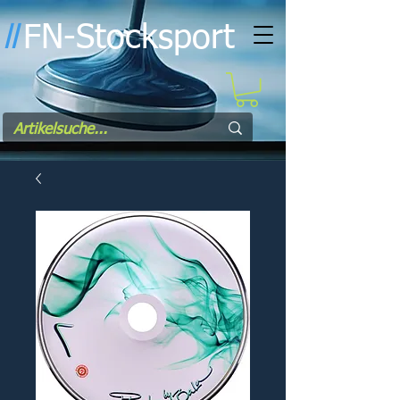
FN-Stocksport
l
l