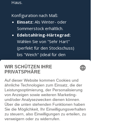
Haus.
Konfiguration nach Maß:
Einsatz:
Als Winter- oder
Sommerstock erhältlich.
Edelstahlring-Härtegrad:
Wählen Sie von "Sehr Hart"
(perfekt für den Stockschuss)
bis "Weich" (ideal für den
Anschuss).
Zertifizierung:
Inklusive IFI-
Siegel (DESV-Siegel optional).
Noch keine Bewertungen
vorhanden
Jetzt die erste Bewertung abgeben.