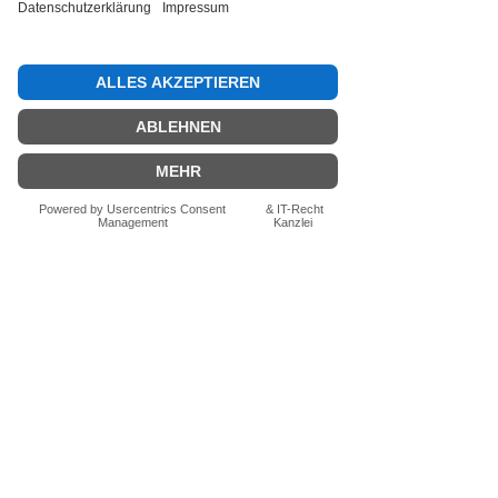
Bewertung abgeben
Fragen zum Produkt? Schreib uns
einfach im Chat – wir beraten dich
persönlich.
Auch per WhatsApp
direkt im Chat möglich.
Chatten
FN-Stocksport e.U.
Zeinersdorf 56
A - 4312 Ried in der Riedmark