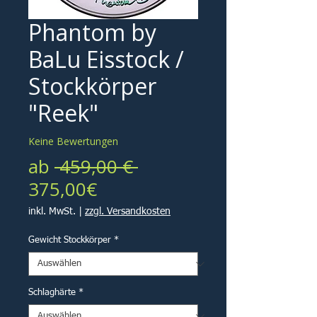
Phantom by
BaLu Eisstock /
Stockkörper
"Reek"
Keine Bewertungen
Standardpreis
ab
 459,00 € 
Sale-
375,00€
Preis
inkl. MwSt.
|
zzgl. Versandkosten
Gewicht Stockkörper
*
Schlaghärte
*