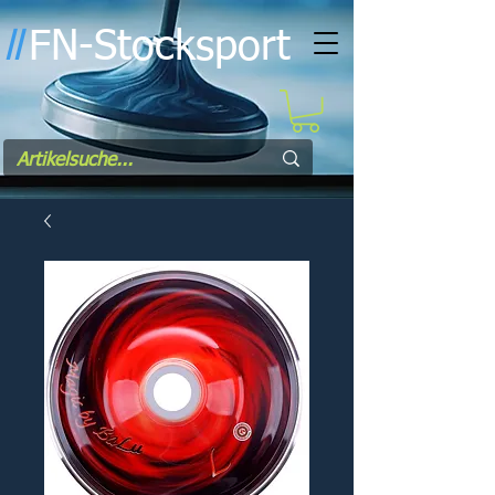
FN-Stocksport
l
l