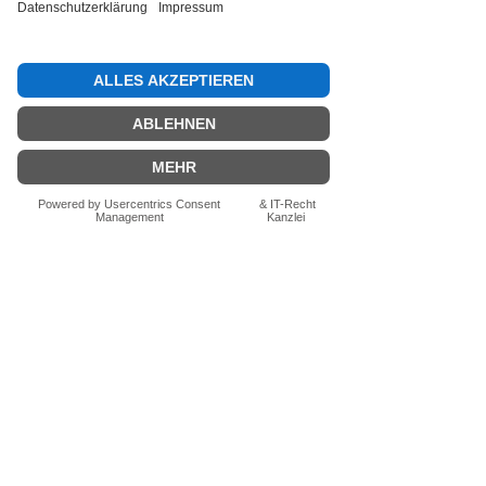
Bewertung abgeben
Fragen zum Produkt? Schreib uns
einfach im Chat – wir beraten dich
persönlich.
Auch per WhatsApp
direkt im Chat möglich.
Chatten
FN-Stocksport e.U.
Zeinersdorf 56
A - 4312 Ried in der Riedmark