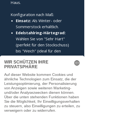
Haus.
Konfiguration nach Maß:
Einsatz:
Als Winter- oder
Sommerstock erhältlich.
Edelstahlring-Härtegrad:
Wählen Sie von "Sehr Hart"
(perfekt für den Stockschuss)
bis "Weich" (ideal für den
Anschuss).
Zertifizierung:
Inklusive IFI-
Siegel (DESV-Siegel optional).
Noch keine Bewertungen
vorhanden
Jetzt die erste Bewertung abgeben.