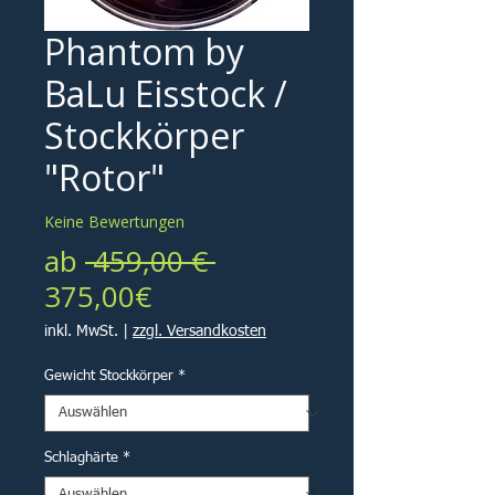
Phantom by
BaLu Eisstock /
Stockkörper
"Rotor"
Keine Bewertungen
Standardpreis
ab
 459,00 € 
Sale-
375,00€
Preis
inkl. MwSt.
|
zzgl. Versandkosten
Gewicht Stockkörper
*
Schlaghärte
*