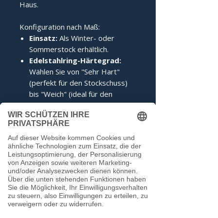
Haus.
Konfiguration nach Maß:
Einsatz:
Als Winter- oder
Sommerstock erhältlich.
Edelstahlring-Härtegrad:
Wählen Sie von "Sehr Hart"
(perfekt für den Stockschuss)
bis "Weich" (ideal für den
Anschuss).
Zertifizierung:
Inklusive IFI-
Siegel (DESV-Siegel optional).
Noch keine Bewertungen
vorhanden
Jetzt die erste Bewertung abgeben.