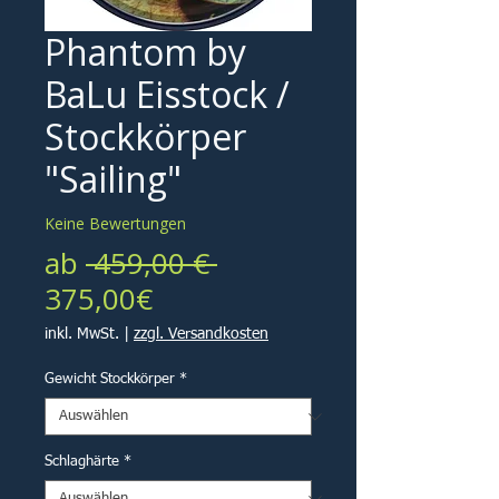
Phantom by
BaLu Eisstock /
Stockkörper
"Sailing"
Keine Bewertungen
Standardpreis
ab
 459,00 € 
Sale-
375,00€
Preis
inkl. MwSt.
|
zzgl. Versandkosten
Gewicht Stockkörper
*
Schlaghärte
*