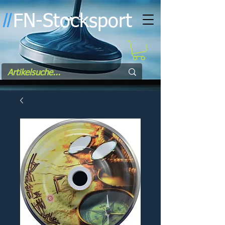
FN-Stocksport
l
l