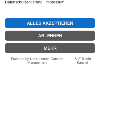
Bewertung abgeben
Fragen zum Produkt? Schreib uns
einfach im Chat – wir beraten dich
persönlich.
Auch per WhatsApp
direkt im Chat möglich.
Chatten
FN-Stocksport e.U.
Zeinersdorf 56
A - 4312 Ried in der Riedmark