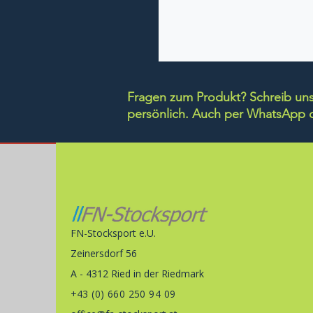
Fragen zum Produkt? Schreib uns 
persönlich.
Auch per WhatsApp di
FN-Stocksport e.U.
Zeinersdorf 56
A - 4312 Ried in der Riedmark
+43 (0) 660 250 94 09