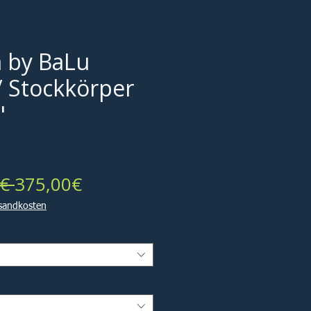
 by BaLu
/ Stockkörper
"
Standardpreis
Sale-
€ 
375,00€
Preis
rsandkosten