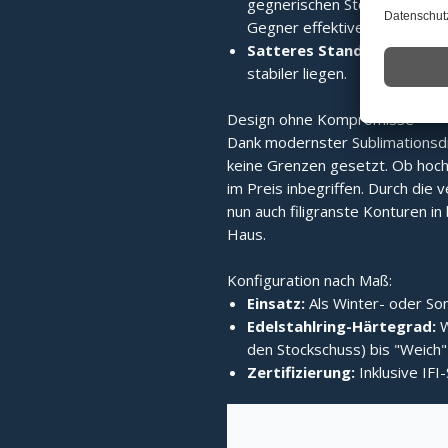
gegnerischen Stock wird die 
Gegner effektiver verdrängt.
Satteres Standvermögen:
stabiler liegen.
Design ohne Kompromisse
Dank modernster Sublimationsd
keine Grenzen gesetzt. Ob hochg
im Preis inbegriffen. Durch die v
nun auch filigranste Konturen in b
Haus.
Konfiguration nach Maß:
Einsatz:
Als Winter- oder Som
Edelstahlring-Härtegrad:
W
den Stockschuss) bis "Weich" 
Zertifizierung:
Inklusive IFI-