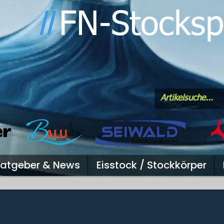
FN-Stocksp
l
l
atgeber & News
Eisstock / Stockkörper