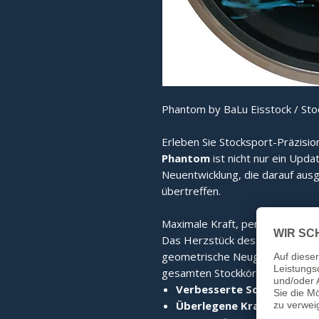
Phantom by BaLu Eisstock / Sto
Erleben Sie Stocksport-Präzisio
Phantom
ist nicht nur ein Upda
Neuentwicklung, die darauf ausg
übertreffen.
Maximale Kraft, perfekter Stand
Das Herzstück des Phantom ist
geometrische Neugestaltung sor
gesamten Stockkörper. Das Erge
Verbesserte Schlagkraft:
D
Überlegene Kraftübertrag