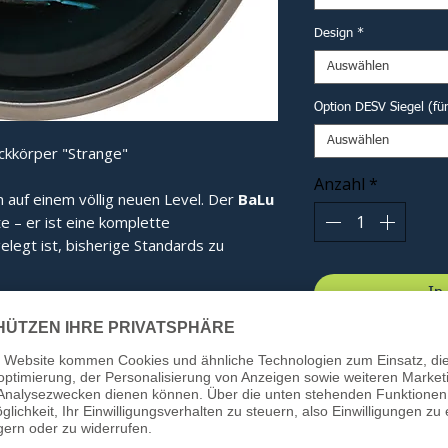
Design
*
Auswählen
Option DESV Siegel (fü
Auswählen
ckkörper "Strange"
Anzahl
*
n auf einem völlig neuen Level. Der
BaLu
te – er ist eine komplette
elegt ist, bisherige Standards zu
In
 seine revolutionäre Haubenform. Diese
gt für eine optimale Kraftverteilung im
bnis spüren Sie bei jedem Schuss:
ie Energie wird effizienter gebündelt.
ung:
Beim Kontakt mit dem