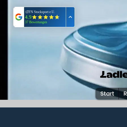
Start
R