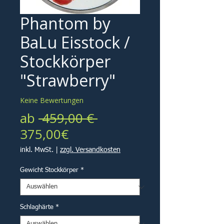
Phantom by
BaLu Eisstock /
Stockkörper
"Strawberry"
Keine Bewertungen
Standardpreis
ab
 459,00 € 
Sale-
375,00€
Preis
inkl. MwSt.
|
zzgl. Versandkosten
Gewicht Stockkörper
*
Schlaghärte
*