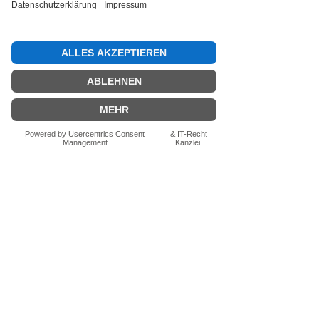
Bewertung abgeben
Fragen zum Produkt? Schreib uns
einfach im Chat – wir beraten dich
persönlich.
Auch per WhatsApp
direkt im Chat möglich.
Chatten
FN-Stocksport e.U.
Zeinersdorf 56
A - 4312 Ried in der Riedmark