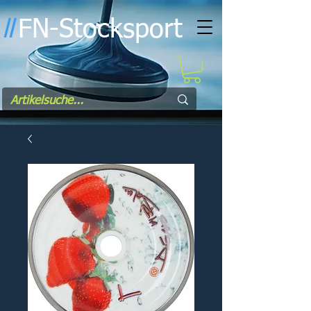
FN-Stocksport
l
l