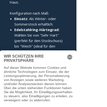
Haus.
Konfiguration nach Maß:
Einsatz:
Als Winter- oder
Sommerstock erhältlich.
Edelstahlring-Härtegrad:
Wählen Sie von "Sehr Hart"
(perfekt für den Stockschuss)
bis "Weich" (ideal für den
Anschuss).
Zertifizierung:
Inklusive IFI-
Siegel (DESV-Siegel optional).
Noch keine Bewertungen
vorhanden
Jetzt die erste Bewertung abgeben.