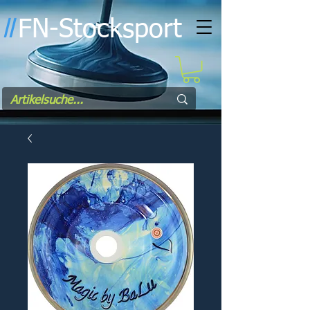
FN-Stocksport
l
l