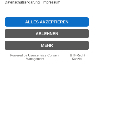
Bewertung abgeben
Fragen zum Produkt? Schreib uns
einfach im Chat – wir beraten dich
persönlich.
Auch per WhatsApp
direkt im Chat möglich.
Chatten
FN-Stocksport e.U.
Zeinersdorf 56
A - 4312 Ried in der Riedmark