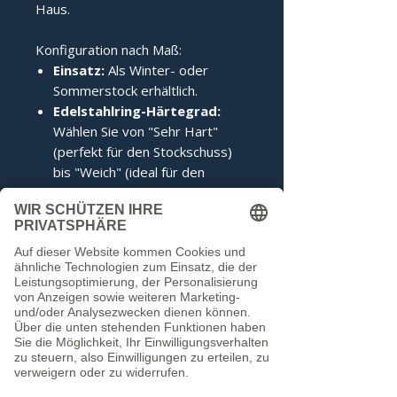
Haus.
Konfiguration nach Maß:
Einsatz:
Als Winter- oder
Sommerstock erhältlich.
Edelstahlring-Härtegrad:
Wählen Sie von "Sehr Hart"
(perfekt für den Stockschuss)
bis "Weich" (ideal für den
Anschuss).
Zertifizierung:
Inklusive IFI-
Siegel (DESV-Siegel optional).
Noch keine Bewertungen
vorhanden
Jetzt die erste Bewertung abgeben.