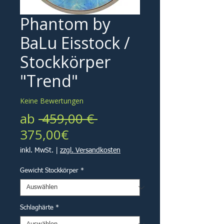
Phantom by
BaLu Eisstock /
Stockkörper
"Trend"
Keine Bewertungen
Standardpreis
ab
 459,00 € 
Sale-
375,00€
Preis
inkl. MwSt.
|
zzgl. Versandkosten
Gewicht Stockkörper
*
Schlaghärte
*