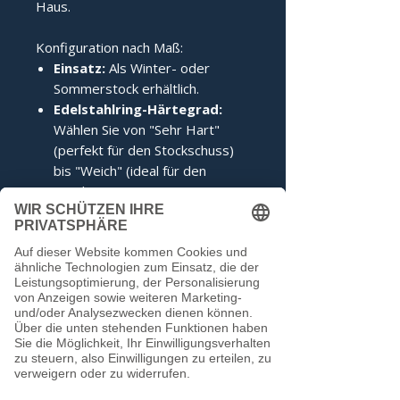
Haus.
Konfiguration nach Maß:
Einsatz:
Als Winter- oder
Sommerstock erhältlich.
Edelstahlring-Härtegrad:
Wählen Sie von "Sehr Hart"
(perfekt für den Stockschuss)
bis "Weich" (ideal für den
Anschuss).
Zertifizierung:
Inklusive IFI-
Siegel (DESV-Siegel optional).
Noch keine Bewertungen
vorhanden
Jetzt die erste Bewertung abgeben.