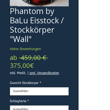
Phantom by
BaLu Eisstock /
Stockkörper
"Wall"
Keine Bewertungen
Standardpreis
ab
 459,00 € 
Sale-
375,00€
Preis
inkl. MwSt.
|
zzgl. Versandkosten
Gewicht Stockkörper
*
Schlaghärte
*