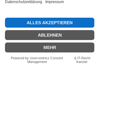
Bewertung abgeben
Fragen zum Produkt? Schreib uns
einfach im Chat – wir beraten dich
persönlich.
Auch per WhatsApp
direkt im Chat möglich.
Chatten
FN-Stocksport e.U.
Zeinersdorf 56
A - 4312 Ried in der Riedmark