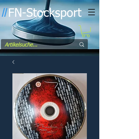
FN-Stocksport
l
l