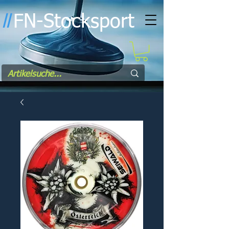
FN-Stocksport
l
l