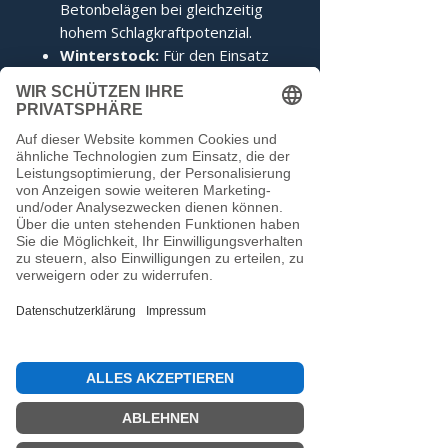
Betonbelägen bei gleichzeitig
hohem Schlagkraftpotenzial.
Winterstock:
Für den Einsatz
auf Eis wird der Stock mit einem
auf das Limit abgedrehten
Edelstahlring geliefert, was ihm
ein unvergleichliches
Kippverhalten verleiht.
Dieser Stock entspricht den
Voraussetzungen der IFI.
Noch keine Bewertungen
vorhanden
Jetzt die erste Bewertung abgeben.