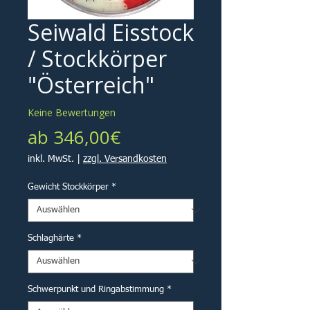
Seiwald Eisstock
/ Stockkörper
"Österreich"
Keine Bewertungen
Sale-
ab
346,00€
Preis
inkl. MwSt.
|
zzgl. Versandkosten
Gewicht Stockkörper
*
Schlaghärte
*
Schwerpunkt und Ringabstimmung
*