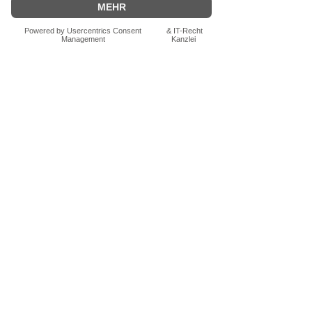
Bewertung abgeben
Fragen zum Produkt? Schreib uns
einfach im Chat – wir beraten dich
persönlich.
Auch per WhatsApp
direkt im Chat möglich.
Chatten
FN-Stocksport e.U.
Zeinersdorf 56
A - 4312 Ried in der Riedmark
+43 (0) 660 250 94 09