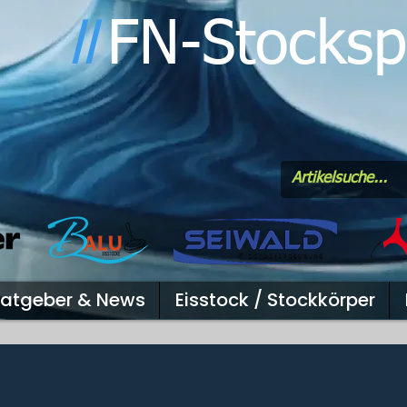
FN-Stocksp
l
l
atgeber & News
Eisstock / Stockkörper