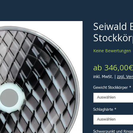
Seiwald E
Stockkör
Keine Bewertungen
ab
346,00€
inkl. MwSt.
|
zzgl. Ve
Gewicht Stockkörper
*
Auswählen
Schlaghärte
*
Auswählen
Schwerpunkt und Ring