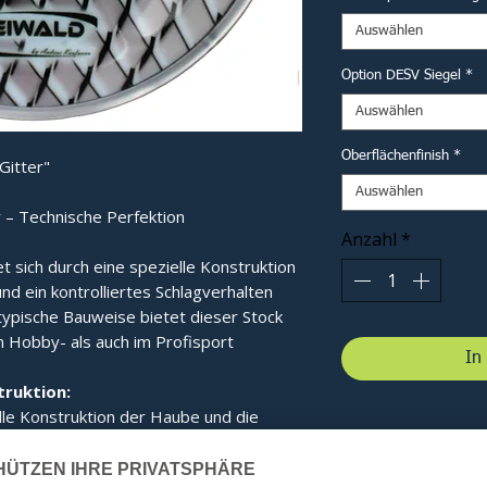
Auswählen
Option DESV Siegel
*
Auswählen
Oberflächenfinish
*
Gitter"
Auswählen
 – Technische Perfektion
Anzahl
*
t sich durch eine spezielle Konstruktion
und ein kontrolliertes Schlagverhalten
typische Bauweise bietet dieser Stock
m Hobby- als auch im Profisport
In
ruktion:
lle Konstruktion der Haube und die
sorgen dafür, dass die einwirkenden
esser verteilt werden.