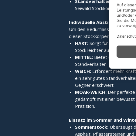
Standverhalten:
Durch diese
Seiwald Stockkörper sein einz
Individuelle Abstimmung durc
Um den Bedürfnissen der einzel
dieser Stockkörper in vier vers
HART:
Sorgt für extreme Sch
Stock leichter aus dem Spielfe
MITTEL:
Bietet eine sehr hoh
Standverhalten – das optimal
WEICH:
Erfordert mehr Kraft
ein sehr gutes Standverhalt
Gegner erschwert.
MOAR-WEICH:
Der perfekte
gedämpft mit einer bewusst 
Präzision.
Einsatz im Sommer und Winte
Sommerstock:
Überzeugt du
Asphalt, Pflastersteinen und