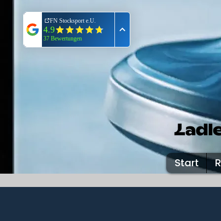
Start
R