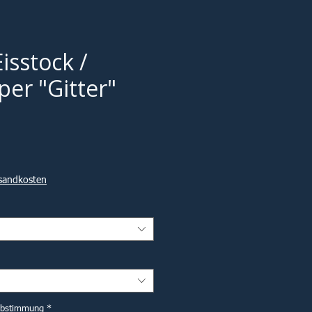
isstock /
per "Gitter"
Sale-
Preis
rsandkosten
abstimmung
*