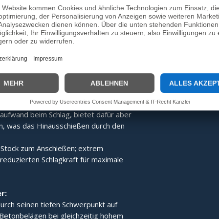
 optimierte Verteilung erhält der
igartiges Schlag- und Standverhalten.
h vier Schlaghärten:
nen Schützen gerecht zu werden, kann
chiedenen Härtegraden geliefert werden:
lagkraft und befördert den gegnerischen
ld.
e Schlagkraft bei gleichzeitig gutem
e Mittelmaß.
aufwand beim Schlag, bietet dafür aber
en, was das Hinausschießen durch den
 Stock zum Anschießen; extrem
reduzierten Schlagkraft für maximale
r:
rch seinen tiefen Schwerpunkt auf
 Betonbelägen bei gleichzeitig hohem