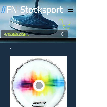
FN-Stocksport
l
l