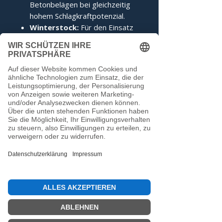
Betonbelägen bei gleichzeitig
hohem Schlagkraftpotenzial.
Winterstock:
Für den Einsatz
auf Eis wird der Stock mit einem
auf das Limit abgedrehten
Edelstahlring geliefert, was ihm
ein unvergleichliches
Kippverhalten verleiht.
Dieser Stock entspricht den
Voraussetzungen der IFI.
Noch keine Bewertungen
vorhanden
Jetzt die erste Bewertung abgeben.