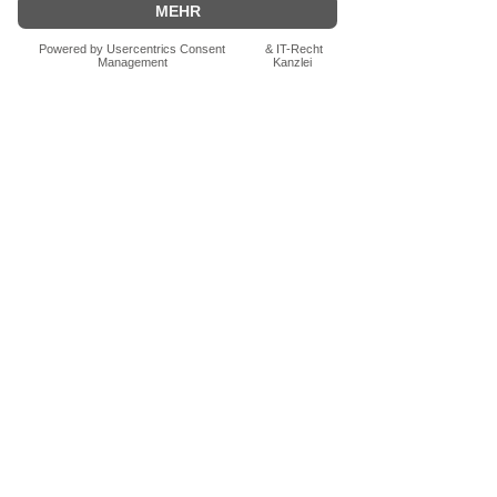
Bewertung abgeben
Fragen zum Produkt? Schreib uns
einfach im Chat – wir beraten dich
persönlich.
Auch per WhatsApp
direkt im Chat möglich.
Chatten
FN-Stocksport e.U.
Zeinersdorf 56
A - 4312 Ried in der Riedmark
+43 (0) 660 250 94 09