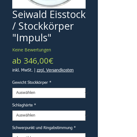
Seiwald Eisstock
/ Stockkörper
"Impuls"
Keine Bewertungen
Sale-
ab
346,00€
Preis
inkl. MwSt.
|
zzgl. Versandkosten
Gewicht Stockkörper
*
Schlaghärte
*
Schwerpunkt und Ringabstimmung
*