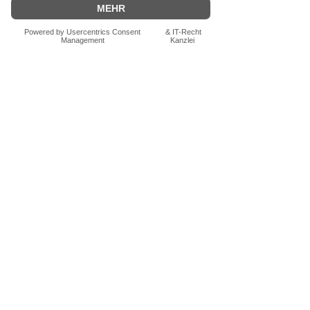
Bewertung abgeben
Fragen zum Produkt? Schreib uns
einfach im Chat – wir beraten dich
persönlich.
Auch per WhatsApp
direkt im Chat möglich.
Chatten
FN-Stocksport e.U.
Zeinersdorf 56
A - 4312 Ried in der Riedmark
+43 (0) 660 250 94 09