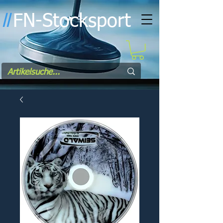
FN-Stocksport
l
l