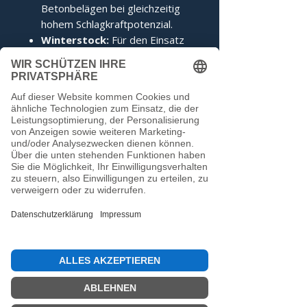
Betonbelägen bei gleichzeitig
hohem Schlagkraftpotenzial.
Winterstock:
Für den Einsatz
auf Eis wird der Stock mit einem
auf das Limit abgedrehten
Edelstahlring geliefert, was ihm
ein unvergleichliches
Kippverhalten verleiht.
Dieser Stock entspricht den
Voraussetzungen der IFI.
Noch keine Bewertungen
vorhanden
Jetzt die erste Bewertung abgeben.