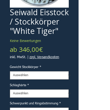
Seiwald Eisstock
/ Stockkörper
"White Tiger"
Keine Bewertungen
Sale-
ab
346,00€
Preis
inkl. MwSt.
|
zzgl. Versandkosten
Gewicht Stockkörper
*
Schlaghärte
*
Schwerpunkt und Ringabstimmung
*