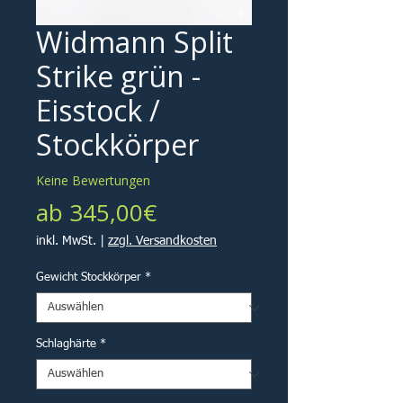
Widmann Split
Strike grün -
Eisstock /
Stockkörper
Keine Bewertungen
Sale-
ab
345,00€
Preis
inkl. MwSt.
|
zzgl. Versandkosten
Gewicht Stockkörper
*
Schlaghärte
*