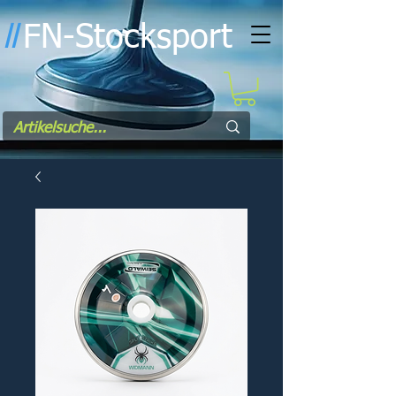
FN-Stocksport
l
l