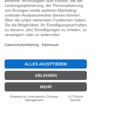
Winter:
Ausgestattet mit
einem auf das Limit
abgedrehten Edelstahlring,
bietet dieser Stock ein
Kippverhalten, das auf Eis
seinesgleichen sucht.
Dieser Stock entspricht den
Voraussetzungen der IFI.
Noch keine Bewertungen
vorhanden
Jetzt die erste Bewertung abgeben.
Bewertung abgeben