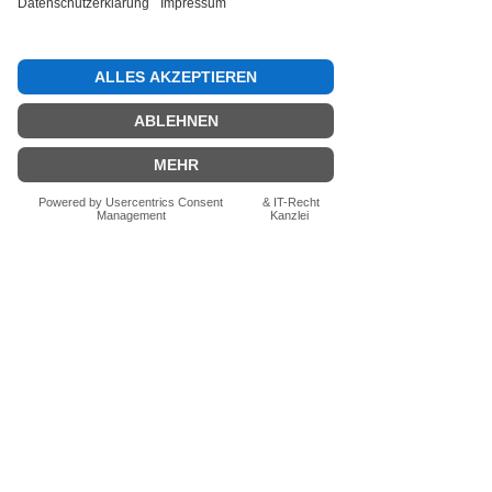
FN-Stocksport e.U.
Zeinersdorf 56
A - 4312 Ried in der Riedmark
+43 (0) 660 250 94 09
office@fn-stocksport.at