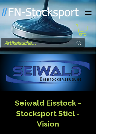
FN-Stocksport
l
l
Seiwald Eisstock -
Stocksport Stiel -
Vision