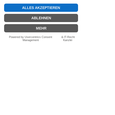
Menü
FAQ und
Rechtliches
Start
FAQ - Versandkosten und
Info
mehr
Shop
Unsere Partner
Ratgeber und
AGB
News
Impressum
Kontakt
Datenschutzerklärung