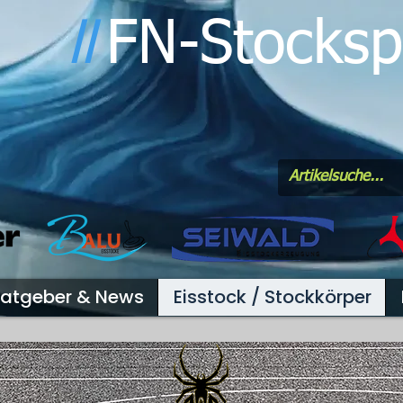
FN-Stocksp
l
l
atgeber & News
Eisstock / Stockkörper