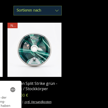
Sortieren nach
NEU
Widmann Split Strike grün -
Eisstock / Stockkörper
Sale-Preis
ab
345,00 €
inkl. MwSt.
|
zzgl. Versandkosten