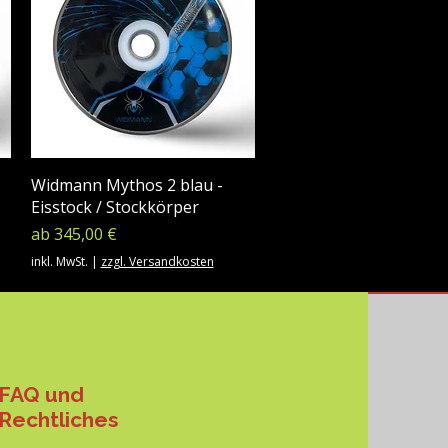
Widmann Mythos 2 blau -
Eisstock / Stockkörper
Sale-Preis
ab
345,00 €
inkl. MwSt.
|
zzgl. Versandkosten
FAQ und
Rechtliches