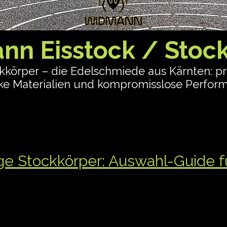
n Eisstock / Stoc
örper – die Edelschmiede aus Kärnten: prä
rke Materialien und kompromisslose Performa
 aktuellen Modelle im Überblick. Wenn du uns
ung zu deinem Spiel passt, schreib mir kurz
h) – ich sag dir ehrlich, was Sinn macht.
ige Stockkörper: Auswahl-Guide fü