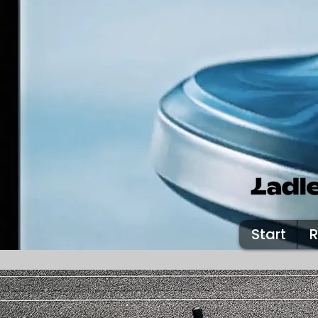
Start
R