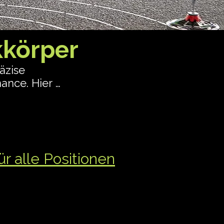
kkörper
zise 
nce. Hier 
icher bist, 
 (Spielniveau 
r alle Positionen