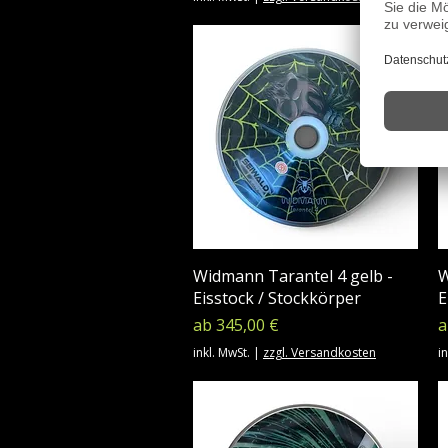
Widmann Tarantel 4 gelb -
W
Eisstock / Stockkörper
E
Sale-Preis
S
ab
345,00 €
inkl. MwSt.
|
zzgl. Versandkosten
in