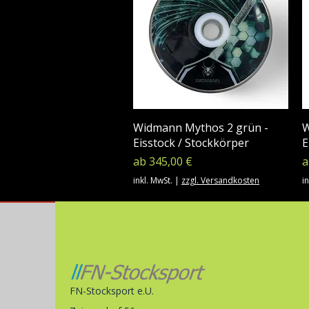
Widmann Mythos 2 grün -
W
Eisstock / Stockkörper
E
Sale-Preis
S
ab
345,00 €
inkl. MwSt.
|
zzgl. Versandkosten
in
FN-Stocksport e.U.