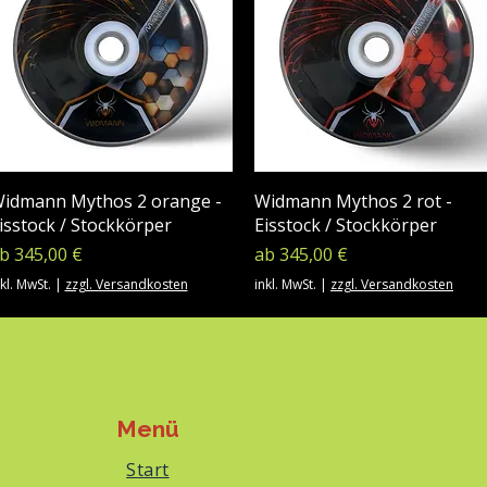
idmann Mythos 2 orange -
Widmann Mythos 2 rot -
isstock / Stockkörper
Eisstock / Stockkörper
ale-Preis
Sale-Preis
ab
345,00 €
ab
345,00 €
kl. MwSt.
|
zzgl. Versandkosten
inkl. MwSt.
|
zzgl. Versandkosten
Menü
Start