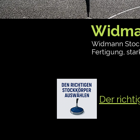
Widman
Widmann Stockk
Fertigung, sta
findest du alle
welche Ausführ
+ Einsatzbereic
Der richt