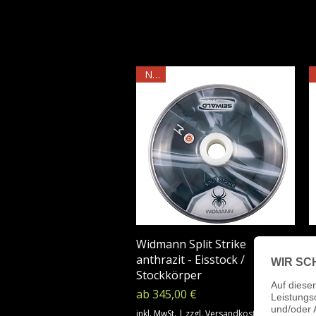
NEU
Widmann Split Strike
W
anthrazit - Eisstock /
E
Stockkörper
S
Sale-Preis
ab
345,00 €
in
inkl. MwSt.
|
zzgl. Versandkosten